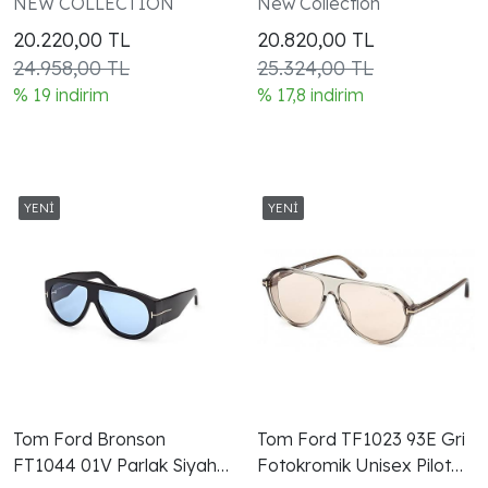
NEW COLLECTION
New Collection
Gözlüğü
20.220,00
TL
20.820,00
TL
24.958,00 TL
25.324,00 TL
% 19 indirim
% 17,8 indirim
Tom Ford Bronson
Tom Ford TF1023 93E Gri
FT1044 01V Parlak Siyah
Fotokromik Unisex Pilot