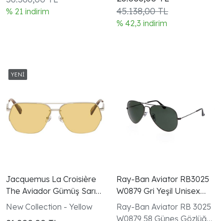
45.138,00 TL
% 21 indirim
% 42,3 indirim
Jacquemus La Croisière
Ray-Ban Aviator RB3025
The Aviador Gümüş Sarı
W0879 Gri Yeşil Unisex
Unisex Güneş Gözlüğü
Güneş Gözlüğü
New Collection - Yellow
Ray-Ban Aviator RB 3025
W0879 58 Güneş Gözlüğü |