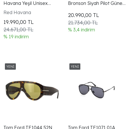
Havana Yeşil Unisex
Bronson Siyah Pilot Güneş
Güneş Gözlüğü
Gözlüğü
Red Havana
20.990,00
TL
19.990,00
TL
21.734,00 TL
24.671,00 TL
% 3,4 indirim
% 19 indirim
Tom Ford TF1044 52N
Tom Ford TF1071 01A