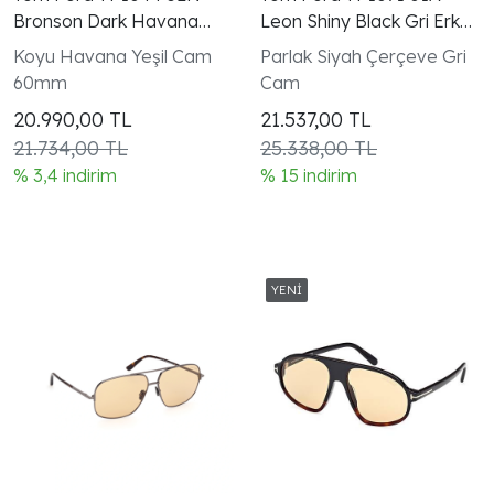
Bronson Dark Havana
Leon Shiny Black Gri Erkek
Yeşil Unisex Güneş
Unisex Pilot Güneş
Koyu Havana Yeşil Cam
Parlak Siyah Çerçeve Gri
Gözlüğü
Gözlüğü
60mm
Cam
20.990,00
TL
21.537,00
TL
21.734,00 TL
25.338,00 TL
% 3,4 indirim
% 15 indirim