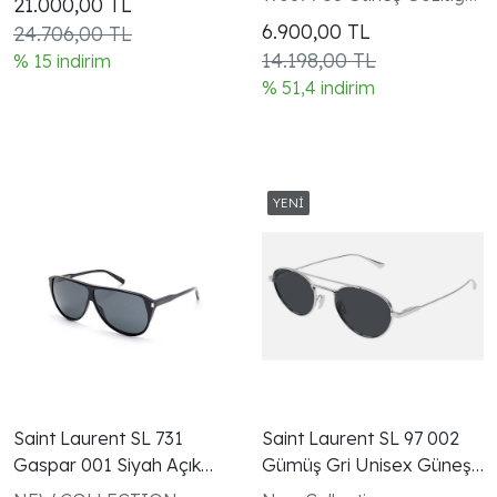
21.000,00
TL
Çırağan Beşiktaş
6.900,00
TL
24.706,00 TL
14.198,00 TL
% 15 indirim
% 51,4 indirim
Saint Laurent SL 731
Saint Laurent SL 97 002
Gaspar 001 Siyah Açık
Gümüş Gri Unisex Güneş
Mavi Unisex Güneş
Gözlüğü