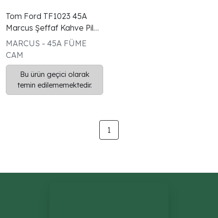
Tom Ford TF1023 45A
Marcus Şeffaf Kahve Pilot
Gözlük
MARCUS - 45A FÜME
CAM
Bu ürün geçici olarak
temin edilememektedir.
1