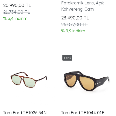
Mavi Unisex Güneş
Güneş Gözlüğü
Fotokromik Lens, Açık
20.990,00
TL
Gözlüğü
Kahverengi Cam
21.734,00 TL
23.490,00
TL
% 3,4 indirim
26.077,00 TL
% 9,9 indirim
Tom Ford TF1026 54N
Tom Ford TF1044 01E