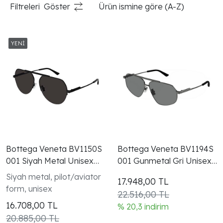
Filtreleri
Göster
Ürün ismine göre (A-Z)
Bottega Veneta BV1150S
Bottega Veneta BV1194S
001 Siyah Metal Unisex
001 Gunmetal Gri Unisex
Gunes Gozlugu
Güneş Gözlüğü
Siyah metal, pilot/aviator
17.948,00
TL
form, unisex
22.516,00 TL
16.708,00
TL
% 20,3 indirim
20.885,00 TL