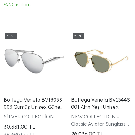
% 20 indirim
Bottega Veneta BV1305S
Bottega Veneta BV1344S
003 Gümüş Unisex Güneş
001 Altın Yeşil Unisex
Gözlüğü
Güneş Gözlüğü
SİLVER COLLECTİON
NEW COLLECTION -
Classic Aviator Sunglasses
30.331,00
TL
- Gold
26.036,00
TL
38.386,00 TL