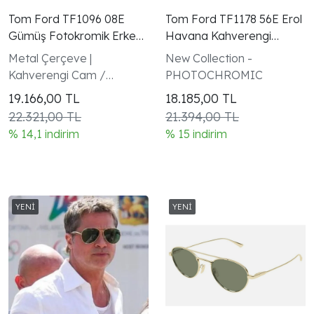
Tom Ford TF1096 08E
Tom Ford TF1178 56E Erol
Gümüş Fotokromik Erkek
Havana Kahverengi
Güneş Gözlüğü
Unisex Güneş Gözlüğü
Metal Çerçeve |
New Collection -
Kahverengi Cam /
PHOTOCHROMIC
Fotokromik Güneş
19.166,00
TL
18.185,00
TL
22.321,00 TL
21.394,00 TL
% 14,1 indirim
% 15 indirim