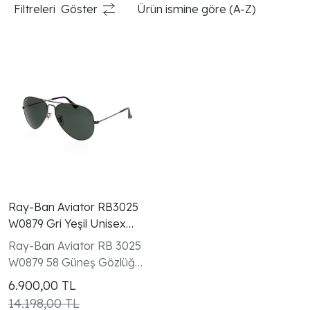
Filtreleri
Göster
Ürün ismine göre (A-Z)
Ray-Ban Aviator RB3025
W0879 Gri Yeşil Unisex
Güneş Gözlüğü
Ray-Ban Aviator RB 3025
W0879 58 Güneş Gözlüğü |
Çırağan Beşiktaş
6.900,00
TL
14.198,00 TL