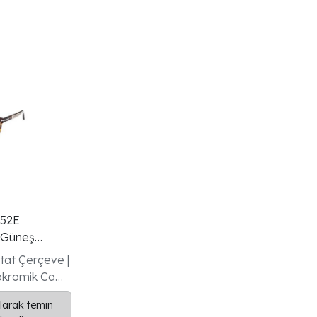
 52E
 Güneş
at Çerçeve |
okromik Cam
larak temin