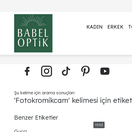
KADIN
ERKEK
T
Şu kelime için arama sonuçları:
'Fotokromikcam' kelimesi için etike
Benzer Etiketler
Gucci