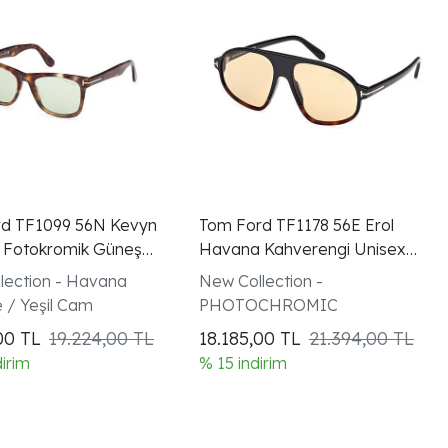
d TF1099 56N Kevyn
Tom Ford TF1178 56E Erol
 Fotokromik Güneş
Havana Kahverengi Unisex
Güneş Gözlüğü
lection - Havana
New Collection -
 / Yeşil Cam
PHOTOCHROMIC
,00
TL
19.224,00 TL
18.185,00
TL
21.394,00 TL
dirim
% 15 indirim