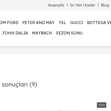
Anasayfa
En Yeni Ürünler
Blog
OM FORD
PETER AND MAY
YSL
GUCCI
BOTTEGA V
JOHN DALIA
MAYBACH
SEZON SONU
t sonuçları
(9)