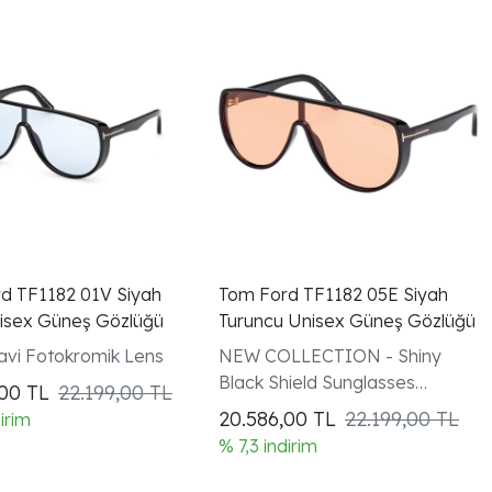
d TF1182 01V Siyah
Tom Ford TF1182 05E Siyah
isex Güneş Gözlüğü
Turuncu Unisex Güneş Gözlüğü
avi Fotokromik Lens
NEW COLLECTION - Shiny
Black Shield Sunglasses
,00
TL
22.199,00 TL
(PHOTOCHROMIC)
20.586,00
TL
22.199,00 TL
dirim
% 7,3 indirim