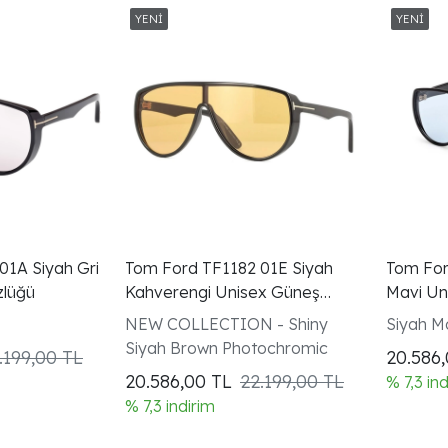
01A Siyah Gri
Tom Ford TF1182 01E Siyah
Tom For
zlüğü
Kahverengi Unisex Güneş
Mavi Un
Gözlüğü
NEW COLLECTION - Shiny
Siyah M
Siyah Brown Photochromic
.199,00 TL
20.586
20.586,00
TL
22.199,00 TL
% 7,3 in
% 7,3 indirim