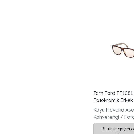
İtalyanüretimi
Shieldçerçeve
Havanaasetatçerçeve
Maskform
Uv400cam
Kadinmodel
Mavicam
Beyazenjeksiyonçerçeve
Siyahasetatcerceve
Tom Ford TF1081
Koyuhavanaasetatcerceve
Fotokromik Erkek
Gözlüğü
Koyu Havana Aset
Kahverengi / Fot
Güneş Gözlüğü
Bu ürün geçici o