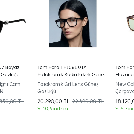
07 Beyaz
Tom Ford TF1081 01A
Tom For
 Gözlüğü
Fotokromik Kadın Erkek Güneş
Havana
Gözlüğü
Gözlüğü
ight Cam,
Fotokromik Gri Lens Güneş
New Col
ON
Gözlüğü
Çerçeve
.850,00 TL
20.290,00
TL
22.690,00 TL
18.120
% 10,6 indirim
% 5,7 in