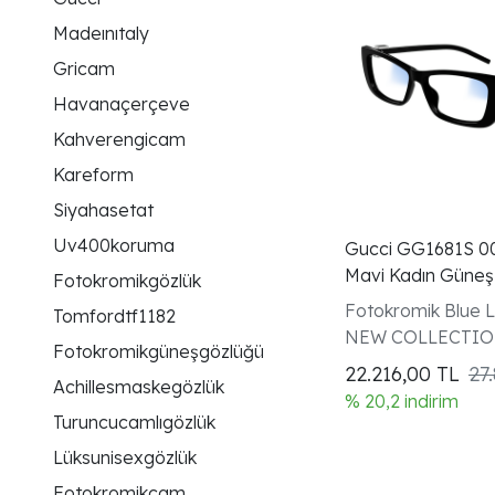
Madeınıtaly
Gricam
Havanaçerçeve
Kahverengicam
Kareform
Siyahasetat
Uv400koruma
Gucci GG1681S 0
Mavi Kadın Güneş
Fotokromikgözlük
Fotokromik Blue L
Tomfordtf1182
NEW COLLECTI
Fotokromikgüneşgözlüğü
22.216,00
TL
27
Achillesmaskegözlük
% 20,2 indirim
Turuncucamlıgözlük
Lüksunisexgözlük
Fotokromikcam