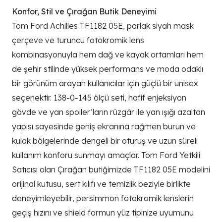
Konfor, Stil ve Çırağan Butik Deneyimi
Tom Ford Achilles TF1182 05E, parlak siyah mask
çerçeve ve turuncu fotokromik lens
kombinasyonuyla hem dağ ve kayak ortamları hem
de şehir stilinde yüksek performans ve moda odaklı
bir görünüm arayan kullanıcılar için güçlü bir unisex
seçenektir. 138-0-145 ölçü seti, hafif enjeksiyon
gövde ve yan spoiler’ların rüzgâr ile yan ışığı azaltan
yapısı sayesinde geniş ekranına rağmen burun ve
kulak bölgelerinde dengeli bir oturuş ve uzun süreli
kullanım konforu sunmayı amaçlar. Tom Ford Yetkili
Satıcısı olan Çırağan butiğimizde TF1182 05E modelini
orijinal kutusu, sert kılıfı ve temizlik beziyle birlikte
deneyimleyebilir, persimmon fotokromik lenslerin
geçiş hızını ve shield formun yüz tipinize uyumunu