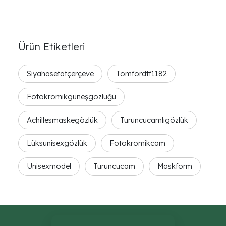
Ürün Etiketleri
Siyahasetatçerçeve
Tomfordtf1182
Fotokromikgüneşgözlüğü
Achillesmaskegözlük
Turuncucamlıgözlük
Lüksunisexgözlük
Fotokromikcam
Unisexmodel
Turuncucam
Maskform