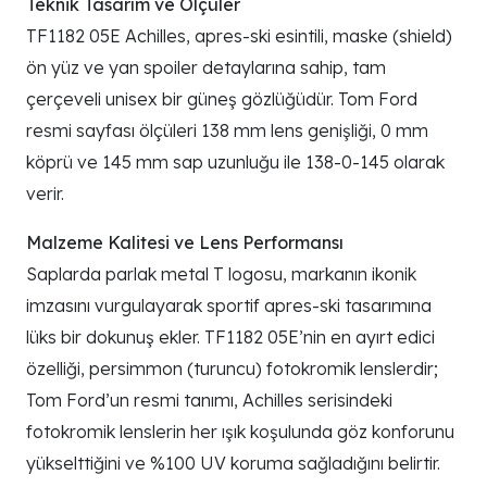
Teknik Tasarım ve Ölçüler
TF1182 05E Achilles, apres-ski esintili, maske (shield)
ön yüz ve yan spoiler detaylarına sahip, tam
çerçeveli unisex bir güneş gözlüğüdür. Tom Ford
resmi sayfası ölçüleri 138 mm lens genişliği, 0 mm
köprü ve 145 mm sap uzunluğu ile 138-0-145 olarak
verir.
Malzeme Kalitesi ve Lens Performansı
Saplarda parlak metal T logosu, markanın ikonik
imzasını vurgulayarak sportif apres-ski tasarımına
lüks bir dokunuş ekler. TF1182 05E’nin en ayırt edici
özelliği, persimmon (turuncu) fotokromik lenslerdir;
Tom Ford’un resmi tanımı, Achilles serisindeki
fotokromik lenslerin her ışık koşulunda göz konforunu
yükselttiğini ve %100 UV koruma sağladığını belirtir.