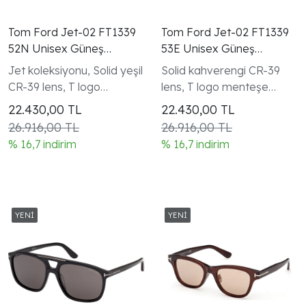
Tom Ford Jet-02 FT1339
Tom Ford Jet-02 FT1339
52N Unisex Güneş
53E Unisex Güneş
Gözlüğü
Gözlüğü Blonde Havana
Jet koleksiyonu, Solid yeşil
Solid kahverengi CR-39
Round Metal
CR-39 lens, T logo
lens, T logo menteşe
menteşe detayı
detayı
22.430,00
TL
22.430,00
TL
26.916,00 TL
26.916,00 TL
% 16,7 indirim
% 16,7 indirim