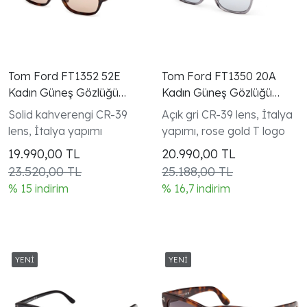
Tom Ford FT1352 52E
Tom Ford FT1350 20A
Kadın Güneş Gözlüğü
Kadın Güneş Gözlüğü
Dark Havana Rectangular
Şeffaf Gri Rectangular
Solid kahverengi CR-39
Açık gri CR-39 lens, İtalya
lens, İtalya yapımı
yapımı, rose gold T logo
19.990,00
TL
20.990,00
TL
23.520,00 TL
25.188,00 TL
% 15 indirim
% 16,7 indirim