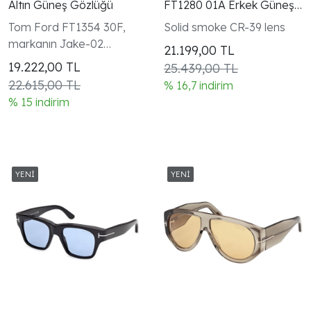
Altın Güneş Gözlüğü
FT1280 01A Erkek Güneş
Gözlüğü Siyah Smoke
Tom Ford FT1354 30F,
Solid smoke CR-39 lens
markanın Jake-02
21.199,00
TL
serisinde yer alan
19.222,00
TL
25.439,00 TL
dikdörtgen formlu unisex
22.615,00 TL
% 16,7 indirim
güneş gözlüğüdür.
% 15 indirim