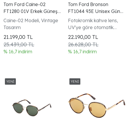
Tom Ford Caine-02
Tom Ford Bronson
FT1280 01V Erkek Güneş
FT1044 93E Unisex Güneş
Gözlüğü Siyah Mavi
Gözlüğü Fotokromik
Caine-02 Modeli, Vintage
Fotokromik kahve lens,
Tasarım
UV'ye göre otomatik
koyulaşır, Oversize 60mm
21.199,00
TL
22.190,00
TL
25.439,00 TL
26.628,00 TL
% 16,7 indirim
% 16,7 indirim