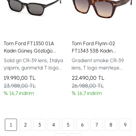
Tom Ford FT1350 01A
Tom Ford Flynn-02
Kadın Güneş Gözlüğü
FT1343 53B Kadın
Siyah Rectangular
Butterfly Güneş Gözlüğü
Solid gri CR-39 lens, İtalya
Gradient smoke CR-39
Havana
yapımı, gunmetal T logo
lens, T logo menteşe
menteşe
detayı
19.990,00
TL
22.490,00
TL
23.988,00 TL
26.988,00 TL
% 16,7 indirim
% 16,7 indirim
1
2
3
4
5
6
7
8
9