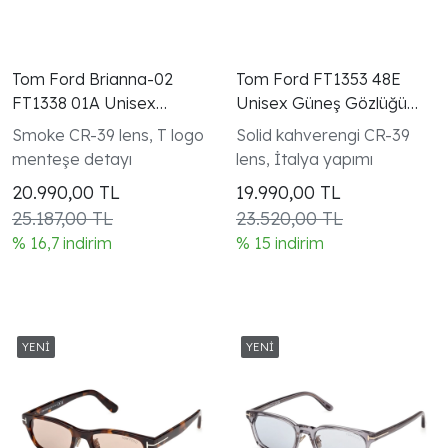
Tom Ford Brianna-02
Tom Ford FT1353 48E
FT1338 01A Unisex
Unisex Güneş Gözlüğü
Aviator Güneş Gözlüğü
Koyu Kahverengi
Smoke CR-39 lens, T logo
Solid kahverengi CR-39
Siyah
Rectangular
menteşe detayı
lens, İtalya yapımı
20.990,00
TL
19.990,00
TL
25.187,00 TL
23.520,00 TL
% 16,7 indirim
% 15 indirim