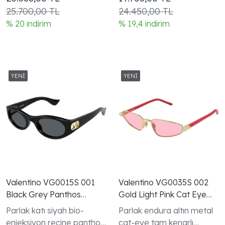
çerçeve V Logo
Logo koleksiyonu kadın
25.700,00 TL
24.450,00 TL
koleksiyonu
modeli
% 20 indirim
% 19,4 indirim
Valentino VG0015S 001
Valentino VG0035S 002
Black Grey Panthos
Gold Light Pink Cat Eye
VLogo Gunes Gozlugu
VLogo Gunes Gozlugu
Parlak katı siyah bio-
Parlak endura altın metal
enjeksiyon reçine panthos
cat-eye tam kenarlı