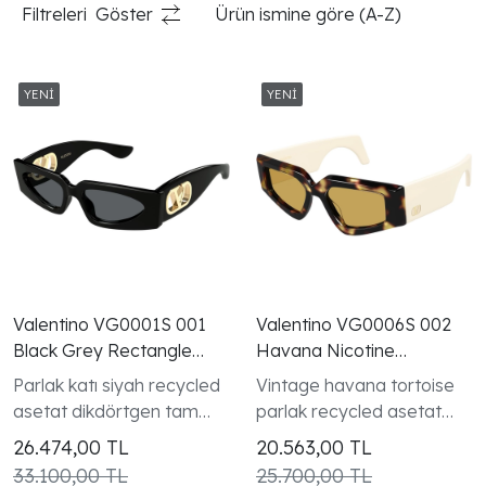
Filtreleri
Göster
Ürün ismine göre (A-Z)
Valentino VG0001S 001
Valentino VG0006S 002
Black Grey Rectangle
Havana Nicotine
VLogo Gunes Gozlugu
Geometric VLogo Gunes
Parlak katı siyah recycled
Vintage havana tortoise
Gozlugu
asetat dikdörtgen tam
parlak recycled asetat
kenarlı çerçeve V Logo
geometrik tam kenarlı
26.474,00
TL
20.563,00
TL
koleksiyonu kadın modeli
çerçeve V Logo
33.100,00 TL
25.700,00 TL