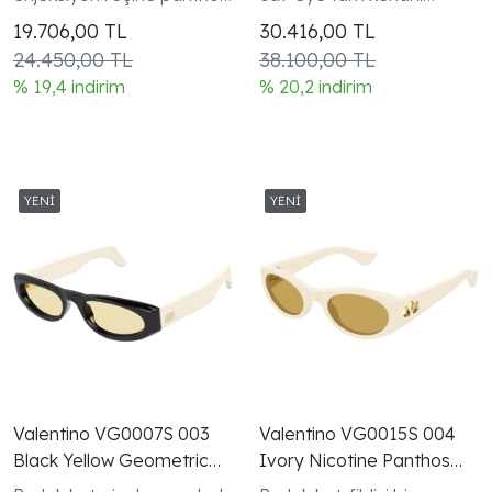
tam kenarlı çerçeve V
çerçeve VLogo Signature
19.706,00
TL
30.416,00
TL
Logo koleksiyonu kadın
şakak detayı kadın modeli
24.450,00 TL
38.100,00 TL
modeli
% 19,4 indirim
% 20,2 indirim
Valentino VG0007S 003
Valentino VG0015S 004
Black Yellow Geometric
Ivory Nicotine Panthos
VLogo Gunes Gozlugu
VLogo Gunes Gozlugu