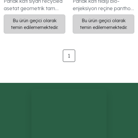
Parlak katı siyah recycled
Parlak katı fildişi bio-
asetat geometrik tam
enjeksiyon reçine panthos
kenarlı çerçeve V Logo
tam kenarlı çerçeve V
Bu ürün geçici olarak
Bu ürün geçici olarak
koleksiyonu kadın modeli
Logo koleksiyonu kadın
temin edilememektedir.
temin edilememektedir.
modeli
1