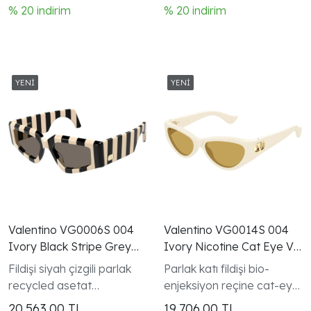
koleksiyonu
% 20 indirim
% 20 indirim
Valentino VG0006S 004
Valentino VG0014S 004
Ivory Black Stripe Grey
Ivory Nicotine Cat Eye V
Geometric Gunes
Logo Gunes Gozlugu
Fildişi siyah çizgili parlak
Parlak katı fildişi bio-
Gozlugu
recycled asetat
enjeksiyon reçine cat-eye
geometrik tam kenarlı
tam kenarlı çerçeve V
20.563,00
TL
19.706,00
TL