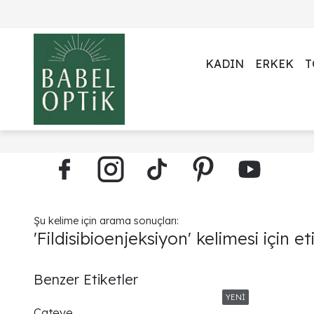
KADIN
ERKEK
T
Şu kelime için arama sonuçları:
'Fildisibioenjeksiyon' kelimesi için e
Benzer Etiketler
Cateye