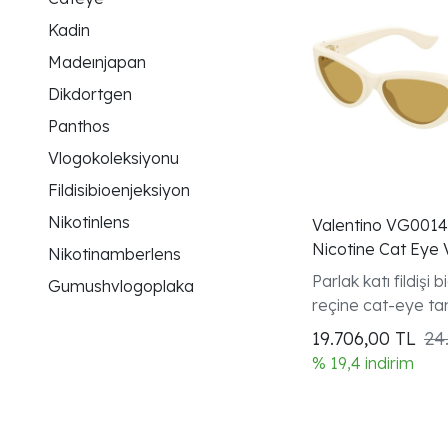
Kadin
Madeınjapan
Dikdortgen
Panthos
Vlogokoleksiyonu
Fildisibioenjeksiyon
Nikotinlens
Valentino VG0014
Nicotine Cat Eye
Nikotinamberlens
Gunes Gozlugu
Parlak katı fildişi 
Gumushvlogoplaka
reçine cat-eye ta
çerçeve V Logo k
19.706,00
TL
24
kadın modeli
% 19,4 indirim