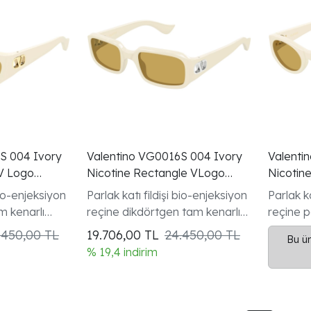
S 004 Ivory
Valentino VG0016S 004 Ivory
Valenti
 V Logo
Nicotine Rectangle VLogo
Nicotin
Gunes Gozlugu
Gozlugu
bio-enjeksiyon
Parlak katı fildişi bio-enjeksiyon
Parlak ka
m kenarlı
reçine dikdörtgen tam kenarlı
reçine p
oleksiyonu
çerçeve gümüş VLogo
çerçeve
.450,00 TL
19.706,00
TL
24.450,00 TL
Bu ür
Signature oval plaka detayı
kadın m
% 19,4 indirim