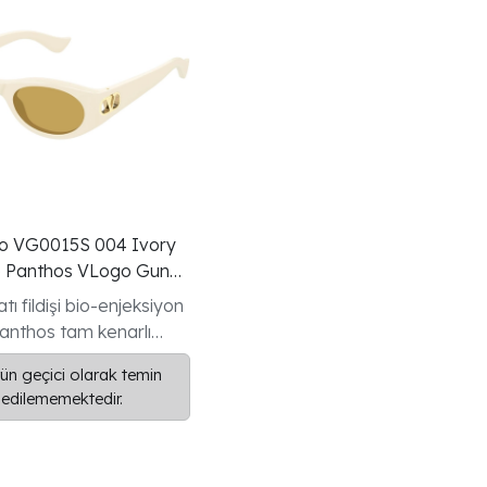
no VG0015S 004 Ivory
e Panthos VLogo Gunes
tı fildişi bio-enjeksiyon
anthos tam kenarlı
 V Logo koleksiyonu
ün geçici olarak temin
odeli
edilememektedir.