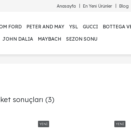
Anasayfa
En Yeni Ürünler
Blog
OM FORD
PETER AND MAY
YSL
GUCCI
BOTTEGA V
JOHN DALIA
MAYBACH
SEZON SONU
tiket sonuçları
(3)