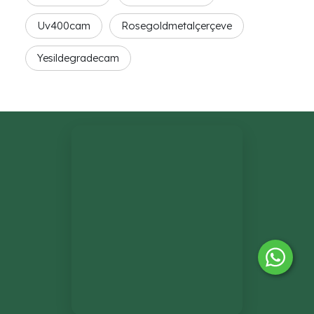
Uv400cam
Rosegoldmetalçerçeve
Yesildegradecam