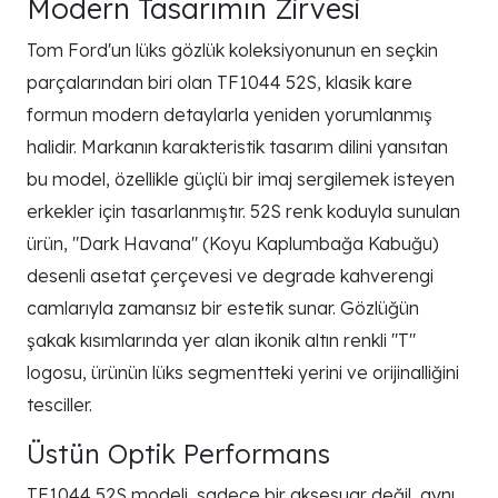
Modern Tasarımın Zirvesi
Tom Ford'un lüks gözlük koleksiyonunun en seçkin
parçalarından biri olan TF1044 52S, klasik kare
formun modern detaylarla yeniden yorumlanmış
halidir. Markanın karakteristik tasarım dilini yansıtan
bu model, özellikle güçlü bir imaj sergilemek isteyen
erkekler için tasarlanmıştır. 52S renk koduyla sunulan
ürün, "Dark Havana" (Koyu Kaplumbağa Kabuğu)
desenli asetat çerçevesi ve degrade kahverengi
camlarıyla zamansız bir estetik sunar. Gözlüğün
şakak kısımlarında yer alan ikonik altın renkli "T"
logosu, ürünün lüks segmentteki yerini ve orijinalliğini
tesciller.
Üstün Optik Performans
TF1044 52S modeli, sadece bir aksesuar değil, aynı