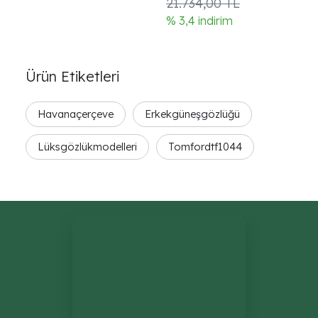
21.734,00 TL
2
% 3,4 indirim
% 
Ürün Etiketleri
Havanaçerçeve
Erkekgüneşgözlüğü
Lüksgözlükmodelleri
Tomfordtf1044