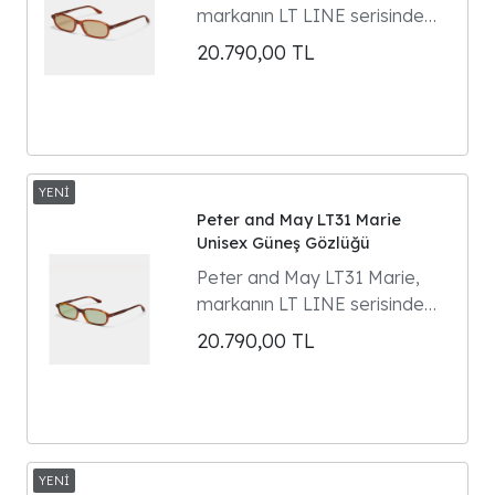
markanın LT LINE serisinde
yer alan dikdörtgen formlu
20.790,00
TL
unisex güneş gözlüğüdür.
Model 90'ların gözlük
klasiklerinden ilham alır ve
Parisli kültür ikonu Marie
Gaguech ile yapılan özel
tasarım iş birliğinin ürünüdür.
Peter and May LT31 Marie
Unisex Güneş Gözlüğü
Peter and May LT31 Marie,
markanın LT LINE serisinde
yer alan dikdörtgen formlu
20.790,00
TL
unisex güneş gözlüğüdür.
Model 90'ların gözlük
klasiklerinden ilham alır ve
Parisli kültür ikonu Marie
Gaguech ile yapılan özel
tasarım iş birliğinin ürünüdür.