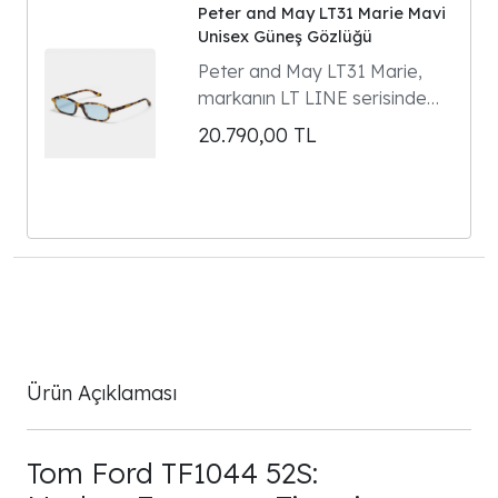
Peter and May LT31 Marie Mavi
Unisex Güneş Gözlüğü
Peter and May LT31 Marie,
markanın LT LINE serisinde
yer alan dikdörtgen formlu
20.790,00
TL
unisex güneş gözlüğüdür.
Model 90'ların gözlük
klasiklerinden ilham alır ve
Parisli kültür ikonu Marie
Gaguech ile yapılan özel
tasarım iş birliğinin ürünüdür.
Ürün Açıklaması
Tom Ford TF1044 52S: