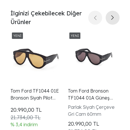
İlginizi Çekebilecek Diğer
Ürünler
Tom Ford TF1044 01E
Tom Ford Bronson
T
Bronson Siyah Pilot
TF1044 01A Güneş
B
Güneş Gözlüğü
Gözlüğü
Ye
Parlak Siyah Çerçeve
K
20.990,00
TL
G
Gri Cam 60mm
C
21.734,00 TL
20.990,00
TL
2
% 3,4 indirim