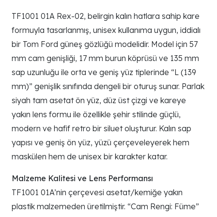
TF1001 01A Rex-02, belirgin kalın hatlara sahip kare
formuyla tasarlanmış, unisex kullanıma uygun, iddialı
bir Tom Ford güneş gözlüğü modelidir. Model için 57
mm cam genişliği, 17 mm burun köprüsü ve 135 mm
sap uzunluğu ile orta ve geniş yüz tiplerinde “L (139
mm)” genişlik sınıfında dengeli bir oturuş sunar. Parlak
siyah tam asetat ön yüz, düz üst çizgi ve kareye
yakın lens formu ile özellikle şehir stilinde güçlü,
modern ve hafif retro bir siluet oluşturur. Kalın sap
yapısı ve geniş ön yüz, yüzü çerçeveleyerek hem
maskülen hem de unisex bir karakter katar.
Malzeme Kalitesi ve Lens Performansı
TF1001 01A’nin çerçevesi asetat/kemiğe yakın
plastik malzemeden üretilmiştir. “Cam Rengi: Füme”