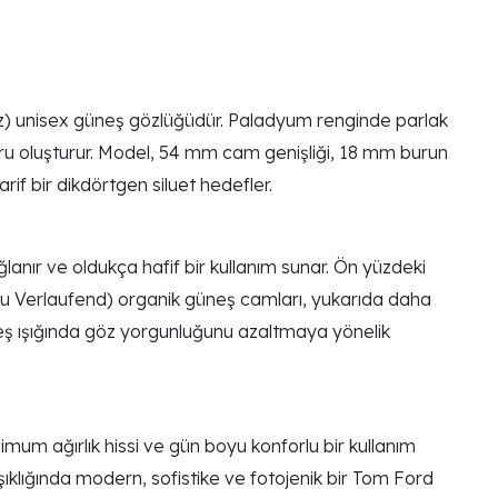
z) unisex güneş gözlüğüdür. Paladyum renginde parlak
uru oluşturur. Model, 54 mm cam genişliği, 18 mm burun
rif bir dikdörtgen siluet hedefler.
anır ve oldukça hafif bir kullanım sunar. Ön yüzdeki
au Verlaufend) organik güneş camları, yukarıda daha
neş ışığında göz yorgunluğunu azaltmaya yönelik
mum ağırlık hissi ve gün boyu konforlu bir kullanım
lığında modern, sofistike ve fotojenik bir Tom Ford