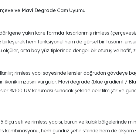
Çerçeve ve Mavi Degrade Cam Uyumu
dörtgene yakın kare formda tasarlanmış rimless (çerçevesi
ile birleşerek hem fonksiyonel hem de görsel bir tasarım uns
ölçüler, orta boy yüz tiplerinde dengeli bir oturuş ve hafif, za
nılır; rimless yapı sayesinde lensler doğrudan gövdeye bağl
ikonik imzasını vurgular. Mavi degrade (blue gradient / Bl
ensler %100 UV koruması sunacak şekilde belirtilmiştir ve gü
lçü seti ve rimless yapısı, burun ve kulak bölgelerinde mini
s kombinasyonu, hem gündüz şehir stilinde hem de akşam şık