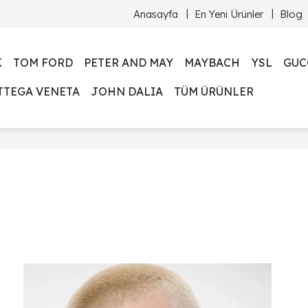
Anasayfa
En Yeni Ürünler
Blog
K
TOM FORD
PETER AND MAY
MAYBACH
YSL
GUC
TTEGA VENETA
JOHN DALIA
TÜM ÜRÜNLER