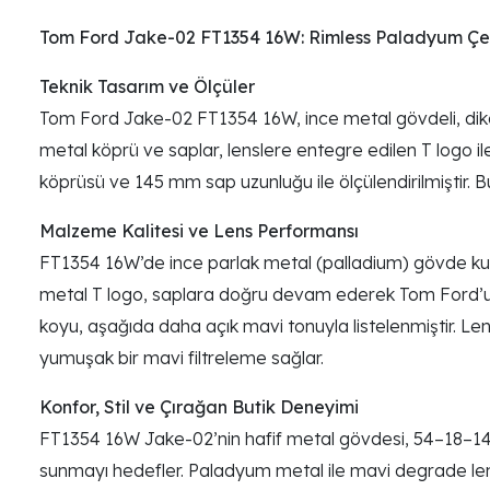
Tom Ford Jake-02 FT1354 16W: Rimless Paladyum 
Teknik Tasarım ve Ölçüler
Tom Ford Jake-02 FT1354 16W, ince metal gövdeli, dik
metal köprü ve saplar, lenslere entegre edilen T logo 
köprüsü ve 145 mm sap uzunluğu ile ölçülendirilmiştir. Bu 
Malzeme Kalitesi ve Lens Performansı
FT1354 16W’de ince parlak metal (palladium) gövde kulla
metal T logo, saplara doğru devam ederek Tom Ford’un 
koyu, aşağıda daha açık mavi tonuyla listelenmiştir. L
yumuşak bir mavi filtreleme sağlar.
Konfor, Stil ve Çırağan Butik Deneyimi
FT1354 16W Jake-02’nin hafif metal gövdesi, 54–18–145 ö
sunmayı hedefler. Paladyum metal ile mavi degrade len