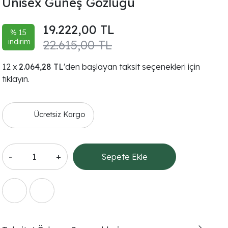
Unisex Güneş Gözlüğü
19.222,00 TL
% 15
indirim
22.615,00 TL
2.064,28 TL
'den başlayan taksit seçenekleri için
tıklayın.
Ücretsiz Kargo
-
+
Sepete Ekle