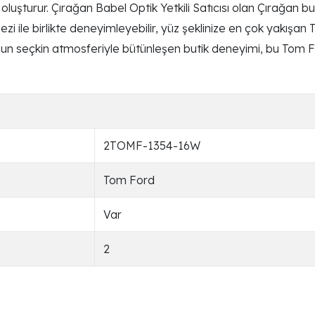
tifi oluşturur. Çırağan Babel Optik Yetkili Satıcısı olan Çıra
bezi ile birlikte deneyimleyebilir, yüz şeklinize en çok yakışa
anbul’un seçkin atmosferiyle bütünleşen butik deneyimi, bu Tom
2TOMF-1354-16W
Tom Ford
Var
2