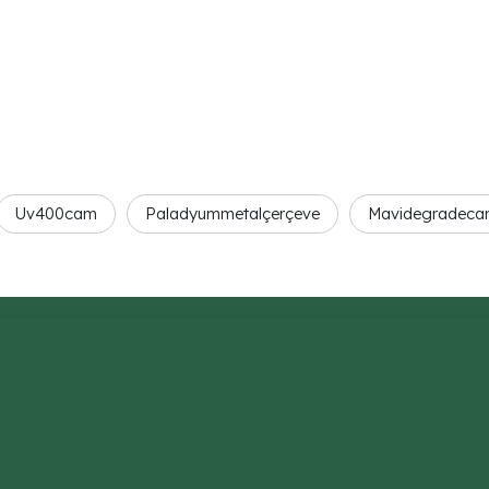
Uv400cam
Paladyummetalçerçeve
Mavidegradec