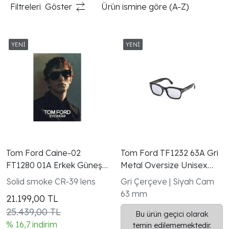
Filtreleri
Göster
Ürün ismine göre (A-Z)
Tom Ford Caine-02
Tom Ford TF1232 63A Gri
FT1280 01A Erkek Güneş
Metal Oversize Unisex
Gözlüğü Siyah Smoke
Güneş Gözlüğü
Solid smoke CR-39 lens
Gri Çerçeve | Siyah Cam
63 mm
21.199,00
TL
25.439,00 TL
Bu ürün geçici olarak
% 16,7 indirim
temin edilememektedir.