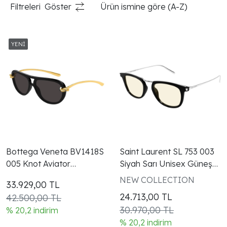
Filtreleri
Göster
Ürün ismine göre (A-Z)
Bottega Veneta BV1418S
Saint Laurent SL 753 003
005 Knot Aviator
Siyah Sarı Unisex Güneş
Black/Grey Kadın Güneş
Gözlüğü
NEW COLLECTION
33.929,00
TL
Gözlüğü
24.713,00
TL
42.500,00 TL
30.970,00 TL
% 20,2 indirim
% 20,2 indirim