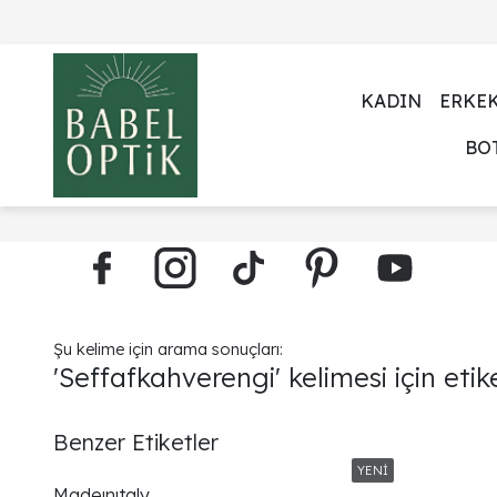
KADIN
ERKE
BO
Şu kelime için arama sonuçları:
'Seffafkahverengi' kelimesi için etik
Benzer Etiketler
Madeınıtaly