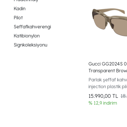
Kadin
Pilot
Seffafkahverengi
Katibionylon
Signkoleksiyonu
Gucci GG2024S 0
Transparent Brown
Brown Gunes Goz
Parlak şeffaf kah
injection plastik p
kenarlı çerçeve S
15.990,00
TL
18
koleksiyonu kadın
% 12,9 indirim