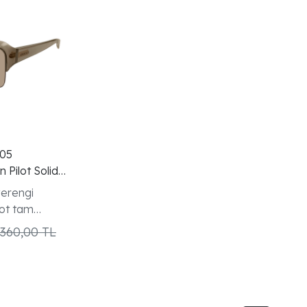
05
 Pilot Solid
lugu
verengi
ilot tam
ign
.360,00 TL
 modeli