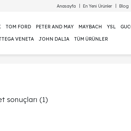
Anasayfa
En Yeni Ürünler
Blog
K
TOM FORD
PETER AND MAY
MAYBACH
YSL
GUC
TTEGA VENETA
JOHN DALIA
TÜM ÜRÜNLER
et sonuçları
(1)