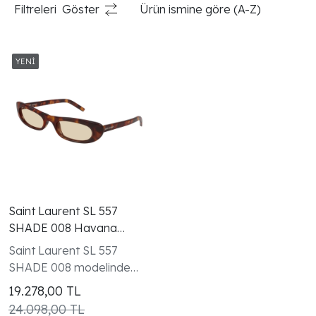
Filtreleri
Göster
Ürün ismine göre (A-Z)
Saint Laurent SL 557
SHADE 008 Havana
Brown Kadın Güneş
Saint Laurent SL 557
Gözlüğü
SHADE 008 modelinde
havana asetat dar,
19.278,00
TL
uzatılmış kedi gözü
24.098,00 TL