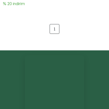
çerçeve ve şeffaf tek
% 20 indirim
renk güneş camı
kombinasyonu, feminen
ve vintage esintili modern
bir görünüm sunar.
1