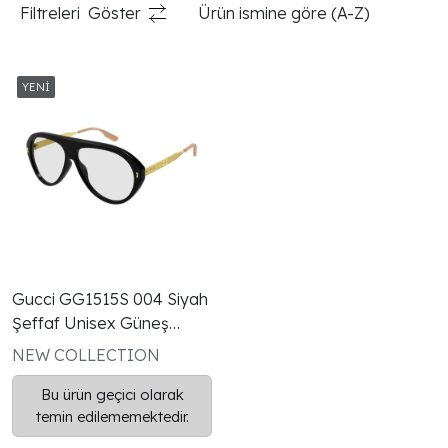
Filtreleri
Göster
Ürün ismine göre (A-Z)
Gucci GG1515S 004 Siyah
Şeffaf Unisex Güneş
Gözlüğü
NEW COLLECTION
Bu ürün geçici olarak
temin edilememektedir.