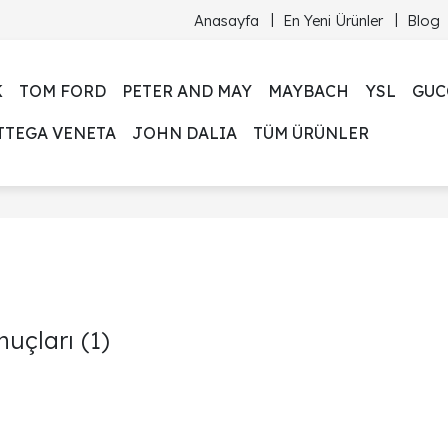
Anasayfa
En Yeni Ürünler
Blog
K
TOM FORD
PETER AND MAY
MAYBACH
YSL
GUC
TTEGA VENETA
JOHN DALIA
TÜM ÜRÜNLER
nuçları
(1)