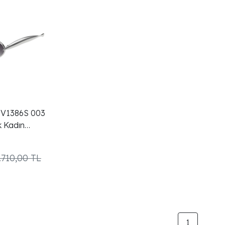
BV1386S 003
 Kadın
.710,00 TL
1