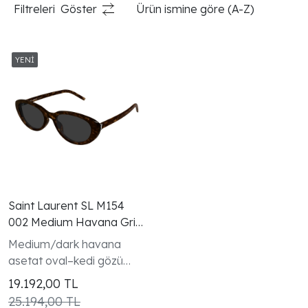
Filtreleri
Göster
Ürün ismine göre (A-Z)
Saint Laurent SL M154
002 Medium Havana Gri
Oval Cat Eye Kadın Güneş
Medium/dark havana
Gözlüğü
asetat oval–kedi gözü
çerçeve
19.192,00
TL
25.194,00 TL