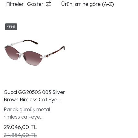
Filtreleri
Göster
Ürün ismine göre (A-Z)
Gucci GG2050S 003 Silver
Brown Rimless Cat Eye
Kadin Gunes Gozlugu
Parlak gümüş metal
rimless cat-eye
çerçevesiz tasarım gümüş
29.046,00
TL
Horsebit menteşe detayı
34.854,00 TL