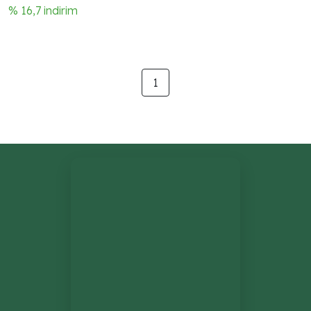
kahverengi şakak havana
% 16,7 indirim
şakak ucu
1