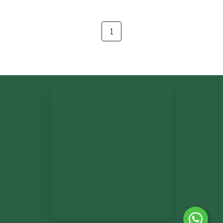
n Madrone üçlü ahşap
şakak
1