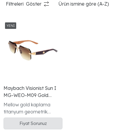
Filtreleri
Göster
Ürün ismine göre (A-Z)
Maybach Visionist Sun I
MG-WEO-M09 Gold
Madrone Bubinga Gunes
Mellow gold kaplama
Gozlugu
titanyum geometrik
çerçeve Dark Purple
Fiyat Sorunuz
Madrone/Bubinga/Golde