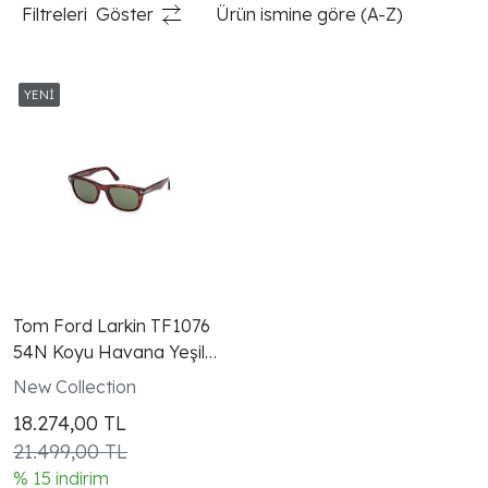
Filtreleri
Göster
Ürün ismine göre (A-Z)
Tom Ford Larkin TF1076
54N Koyu Havana Yeşil
Camlı Kare Kedi Gözü
New Collection
Güneş Gözlüğü
18.274,00
TL
21.499,00 TL
% 15 indirim