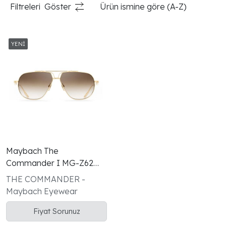
Filtreleri
Göster
Ürün ismine göre (A-Z)
Maybach The
Commander I MG-Z62
22K Altın Kahverengi
THE COMMANDER -
Erkek Güneş Gözlüğü
Maybach Eyewear
Fiyat Sorunuz