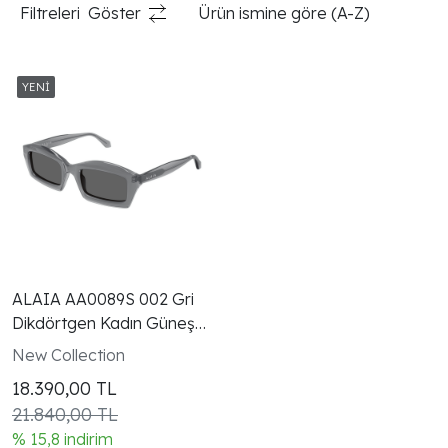
Filtreleri
Göster
Ürün ismine göre (A-Z)
ALAIA AA0089S 002 Gri
Dikdörtgen Kadın Güneş
Gözlüğü
New Collection
18.390,00
TL
21.840,00 TL
% 15,8 indirim