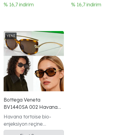
% 16,7 indirim
% 16,7 indirim
Bottega Veneta
BV1440SA 002 Havana
Gold Knot Rectangle
Havana tortoise bio-
Gunes Gozlugu
enjeksiyon reçine
dikdörtgen çerçeve ikonik