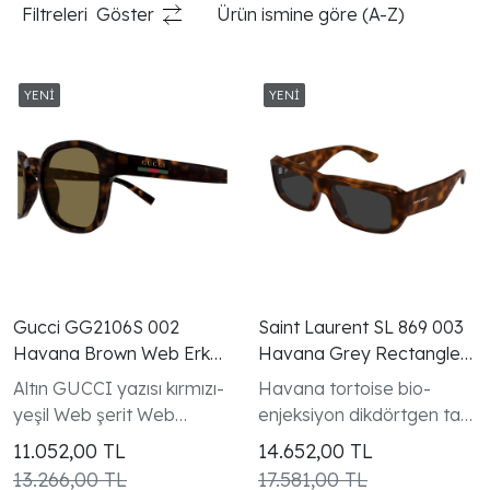
Filtreleri
Göster
Ürün ismine göre (A-Z)
Gucci GG2106S 002
Saint Laurent SL 869 003
Havana Brown Web Erkek
Havana Grey Rectangle
Gunes Gozlugu
Gunes Gozlugu
Altın GUCCI yazısı kırmızı-
Havana tortoise bio-
yeşil Web şerit Web
enjeksiyon dikdörtgen tam
koleksiyonu erkek modeli
kenarlı çerçeve beyaz
11.052,00
TL
14.652,00
TL
Saint Laurent şakak yazısı
13.266,00 TL
17.581,00 TL