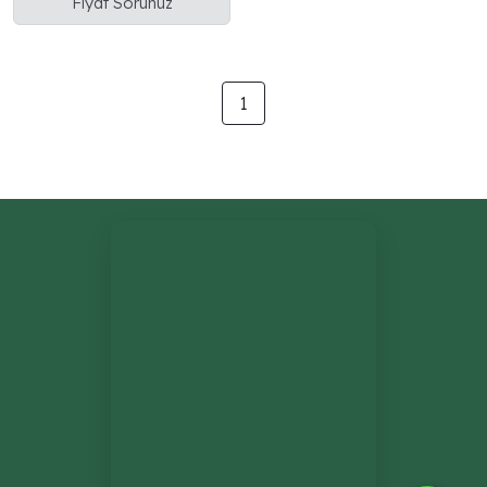
Fiyat Sorunuz
BV altın metal düğüm
menteşe detayı
1