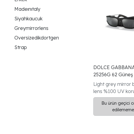
Madeınıtaly
Siyahkaucuk
Greymirrorlens
Oversizedikdortgen
Strap
DOLCE GABBANA
25256G 62 Güneş
Light grey mirror
lens %100 UV kor
145 mm
Bu ürün geçici o
edilememek