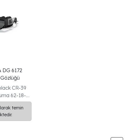
 DG 6172
 Gözlüğü
 black CR-39
uma 62-18-
larak temin
tedir.