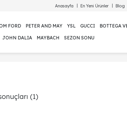
Anasayfa
En Yeni Ürünler
Blog
OM FORD
PETER AND MAY
YSL
GUCCI
BOTTEGA V
JOHN DALIA
MAYBACH
SEZON SONU
 sonuçları
(1)