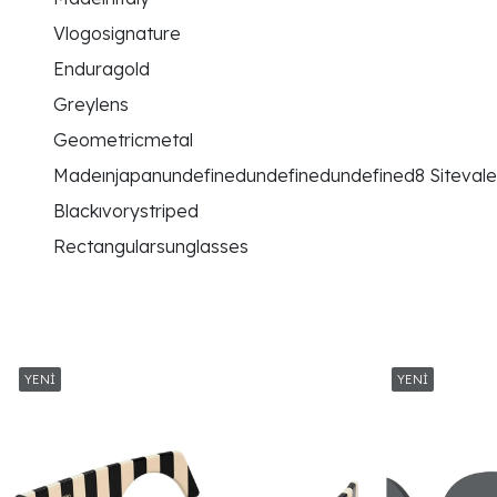
Vlogosignature
Enduragold
Greylens
Geometricmetal
Madeınjapanundefinedundefinedundefined8 Sitevalen
Blackıvorystriped
Rectangularsunglasses