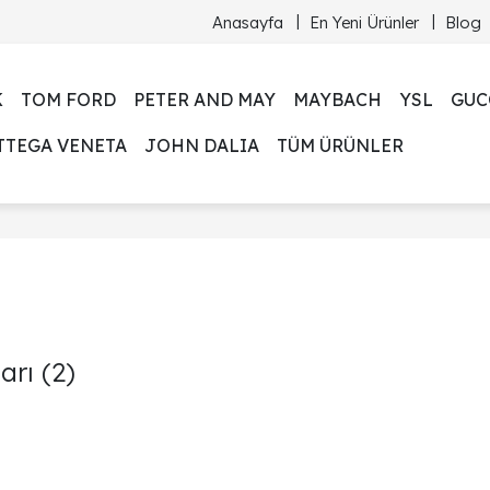
Anasayfa
En Yeni Ürünler
Blog
K
TOM FORD
PETER AND MAY
MAYBACH
YSL
GUC
TTEGA VENETA
JOHN DALIA
TÜM ÜRÜNLER
arı
(2)