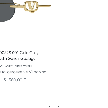
G0032S 001 Gold Grey
adin Gunes Gozlugu
a Gold" altın tonlu
etal çerçeve ve VLogo sap
L
31.380,00 TL