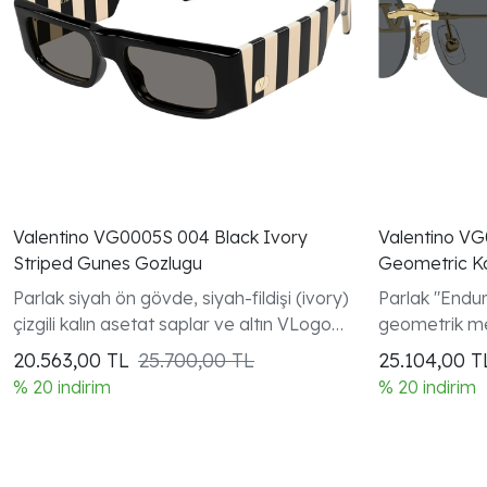
Valentino VG0005S 004 Black Ivory
Valentino V
Striped Gunes Gozlugu
Geometric K
Parlak siyah ön gövde, siyah-fildişi (ivory)
Parlak "Endur
çizgili kalın asetat saplar ve altın VLogo
geometrik m
Signature detay
detayı
20.563,00
TL
25.700,00 TL
25.104,00
T
% 20 indirim
% 20 indirim