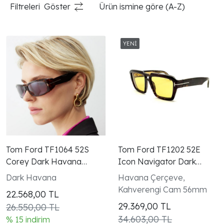
Filtreleri
Göster
Ürün ismine göre (A-Z)
Tom Ford TF1064 52S
Tom Ford TF1202 52E
Corey Dark Havana
Icon Navigator Dark
Bordo Kadın Güneş
Havana Kahverengi
Dark Havana
Havana Çerçeve,
Gözlüğü
Unisex Güneş Gözlüğü
Kahverengi Cam 56mm
22.568,00
TL
29.369,00
TL
26.550,00 TL
34.603,00 TL
% 15 indirim