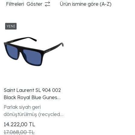
Filtreleri
Göster
Ürün ismine göre (A-Z)
Saint Laurent SL 904 002
Black Royal Blue Gunes
Gozlugu
Parlak siyah geri
dönüştürülmüş (recycled)
asetat dikdörtgen
14.222,00
TL
çerçeve ve gümüş logo
17.068,00 TL