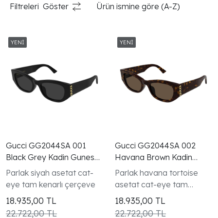
Filtreleri
Göster
Ürün ismine göre (A-Z)
Gucci GG2044SA 001
Gucci GG2044SA 002
Black Grey Kadin Gunes
Havana Brown Kadin
Gozlugu
Gunes Gozlugu
Parlak siyah asetat cat-
Parlak havana tortoise
eye tam kenarlı çerçeve
asetat cat-eye tam
kenarlı çerçeve
18.935,00
TL
18.935,00
TL
22.722,00 TL
22.722,00 TL