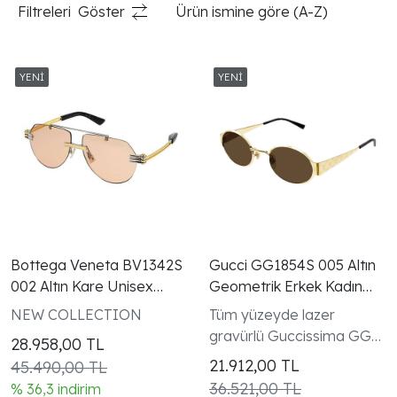
Filtreleri
Göster
Ürün ismine göre (A-Z)
Bottega Veneta BV1342S
Gucci GG1854S 005 Altın
002 Altın Kare Unisex
Geometrik Erkek Kadın
Güneş Gözlüğü
Gözlüğü
NEW COLLECTION
Tüm yüzeyde lazer
gravürlü Guccissima GG
28.958,00
TL
monogram dokusu Sign
21.912,00
TL
45.490,00 TL
koleksiyonu kadın modeli
36.521,00 TL
% 36,3 indirim