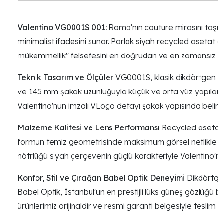
Valentino VG0001S 001:
Roma'nın couture mirasını taş
minimalist ifadesini sunar. Parlak siyah recycled asetat 
mükemmellik" felsefesini en doğrudan ve en zamansız bi
Teknik Tasarım ve Ölçüler
VG0001S, klasik dikdörtgen f
ve 145 mm şakak uzunluğuyla küçük ve orta yüz yapılar
Valentino'nun imzalı VLogo detayı şakak yapısında belirg
Malzeme Kalitesi ve Lens Performansı
Recycled asetat,
formun temiz geometrisinde maksimum görsel netlikle ya
nötrlüğü siyah çerçevenin güçlü karakteriyle Valentino
Konfor, Stil ve Çırağan Babel Optik Deneyimi
Dikdörtg
Babel Optik, İstanbul'un en prestijli lüks güneş gözlüğü 
ürünlerimiz orijinaldir ve resmi garanti belgesiyle teslim