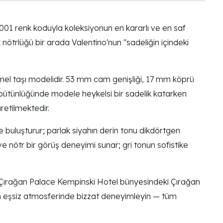
1 renk koduyla koleksiyonun en kararlı ve en saf
 nötrlüğü bir arada Valentino'nun "sadeliğin içindeki
mel taşı modelidir. 53 mm cam genişliği, 17 mm köprü
bütünlüğünde modele heykelsi bir sadelik katarken
retilmektedir.
e buluşturur; parlak siyahın derin tonu dikdörtgen
 nötr bir görüş deneyimi sunar; gri tonun sofistike
 Çırağan Palace Kempinski Hotel bünyesindeki Çırağan
ı'nın eşsiz atmosferinde bizzat deneyimleyin — tüm