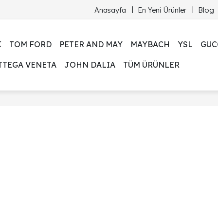
Anasayfa
En Yeni Ürünler
Blog
K
TOM FORD
PETER AND MAY
MAYBACH
YSL
GUC
TTEGA VENETA
JOHN DALIA
TÜM ÜRÜNLER