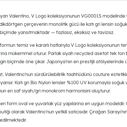
ıyan Valentino, V Logo koleksiyonunun VG0001S modelinde 00
dikdörtgen çerçevenin monolitik gücü ile katı gri lensin soğuk
çimde yansıtmaktadır — fazlasız, eksiksiz ve tavizsiz.
ormun temiz ve kararlı hatlarıyla V Logo koleksiyonunun te
ına mükemmel oturur. Parlak siyah recycled asetat tek ton 
in biçimde öne çıkar. Japonya'nın en prestijli atölyelerinde ü
 Valentino'nun sürdürülebilirlik taahhüdünü couture estetikl
nsır. Katı gri Bio Nylon lensler %100 UV korumayla soğuk ve
'nun en saf siyah/gri monokrom harmonisini oluşturur.
en form oval ve yuvarlak yüz yapılarına en uygun modeldir.
butiği olarak Valentino'nun yetkili satıcısıdır. Çırağan Saray
 edilmektedir.