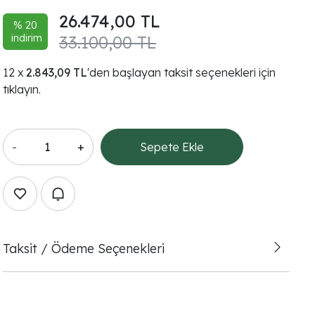
26.474,00 TL
% 20
indirim
33.100,00 TL
2.843,09 TL
'den başlayan taksit seçenekleri için
tıklayın.
-
+
Sepete Ekle
Taksit / Ödeme Seçenekleri