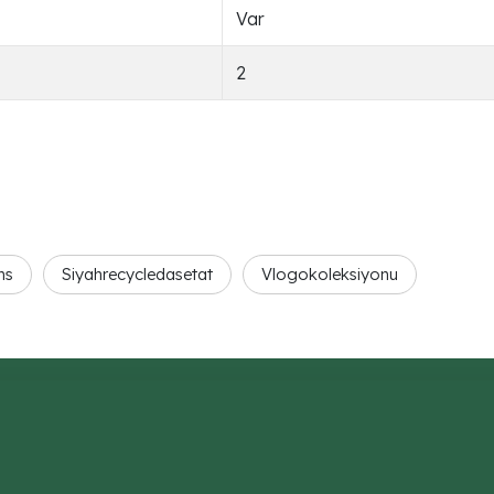
Var
2
ns
Siyahrecycledasetat
Vlogokoleksiyonu