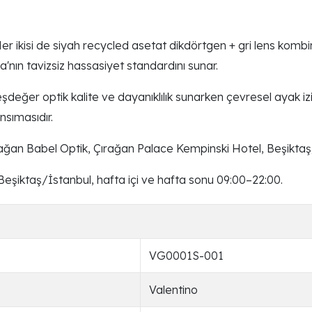
er ikisi de siyah recycled asetat dikdörtgen + gri lens komb
nın tavizsiz hassasiyet standardını sunar.
değer optik kalite ve dayanıklılık sunarken çevresel ayak izi
nsımasıdır.
ağan Babel Optik, Çırağan Palace Kempinski Hotel, Beşiktaş
eşiktaş/İstanbul, hafta içi ve hafta sonu 09:00–22:00.
VG0001S-001
Valentino