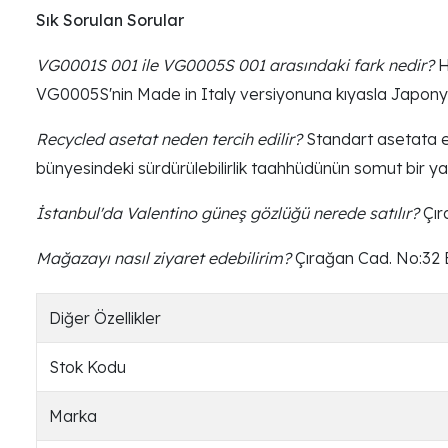
Sık Sorulan Sorular
VG0001S 001 ile VG0005S 001 arasındaki fark nedir?
H
VG0005S'nin Made in Italy versiyonuna kıyasla Japonya'
Recycled asetat neden tercih edilir?
Standart asetata eş
bünyesindeki sürdürülebilirlik taahhüdünün somut bir ya
İstanbul'da Valentino güneş gözlüğü nerede satılır?
Çır
Mağazayı nasıl ziyaret edebilirim?
Çırağan Cad. No:32 B
Diğer Özellikler
Stok Kodu
Marka