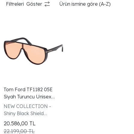
Filtreleri
Göster
Ürün ismine göre (A-Z)
Tom Ford TF1182 05E
Siyah Turuncu Unisex
Güneş Gözlüğü
NEW COLLECTION -
Shiny Black Shield
Sunglasses
20.586,00
TL
(PHOTOCHROMIC)
22.199,00 TL