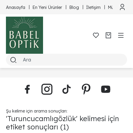
Anasayfa
En Yeni Ürünler
Blog
İletişim
Müşteri Hizm
Şu kelime için arama sonuçları:
'Turuncucamlıgözlük' kelimesi için
etiket sonuçları
(1)