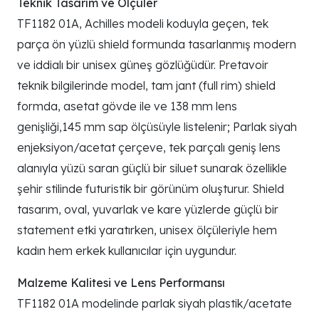
Teknik Tasarım ve Ölçüler
TF1182 01A, Achilles modeli koduyla geçen, tek
parça ön yüzlü shield formunda tasarlanmış modern
ve iddialı bir unisex güneş gözlüğüdür. Pretavoir
teknik bilgilerinde model, tam jant (full rim) shield
formda, asetat gövde ile ve 138 mm lens
genişliği,145 mm sap ölçüsüyle listelenir; Parlak siyah
enjeksiyon/acetat çerçeve, tek parçalı geniş lens
alanıyla yüzü saran güçlü bir siluet sunarak özellikle
şehir stilinde futuristik bir görünüm oluşturur. Shield
tasarım, oval, yuvarlak ve kare yüzlerde güçlü bir
statement etki yaratırken, unisex ölçüleriyle hem
kadın hem erkek kullanıcılar için uygundur.
Malzeme Kalitesi ve Lens Performansı
TF1182 01A modelinde parlak siyah plastik/acetate