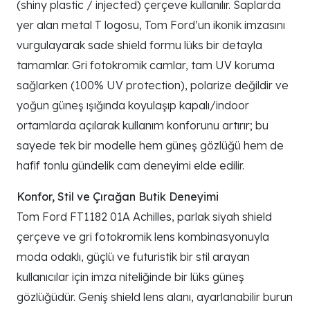
(shiny plastic / injected) çerçeve kullanılır. Saplarda
yer alan metal T logosu, Tom Ford’un ikonik imzasını
vurgulayarak sade shield formu lüks bir detayla
tamamlar. Gri fotokromik camlar, tam UV koruma
sağlarken (100% UV protection), polarize değildir ve
yoğun güneş ışığında koyulaşıp kapalı/indoor
ortamlarda açılarak kullanım konforunu artırır; bu
sayede tek bir modelle hem güneş gözlüğü hem de
hafif tonlu gündelik cam deneyimi elde edilir.
Konfor, Stil ve Çırağan Butik Deneyimi
Tom Ford FT1182 01A Achilles, parlak siyah shield
çerçeve ve gri fotokromik lens kombinasyonuyla
moda odaklı, güçlü ve futuristik bir stil arayan
kullanıcılar için imza niteliğinde bir lüks güneş
gözlüğüdür. Geniş shield lens alanı, ayarlanabilir burun