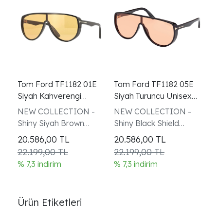
Tom Ford TF1182 01E
Tom Ford TF1182 05E
T
Siyah Kahverengi
Siyah Turuncu Unisex
S
Unisex Güneş Gözlüğü
Güneş Gözlüğü
G
NEW COLLECTION -
NEW COLLECTION -
S
Shiny Siyah Brown
Shiny Black Shield
L
Photochromic
Sunglasses
20.586,00
TL
20.586,00
TL
2
(PHOTOCHROMIC)
22.199,00 TL
22.199,00 TL
2
% 7,3 indirim
% 7,3 indirim
% 
Ürün Etiketleri