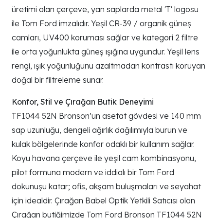
üretimi olan çerçeve, yan saplarda metal 'T' logosu
ile Tom Ford imzalıdır. Yeşil CR-39 / organik güneş
camları, UV400 koruması sağlar ve kategori 2 filtre
ile orta yoğunlukta güneş ışığına uygundur. Yeşil lens
rengi, ışık yoğunluğunu azaltmadan kontrastı koruyan
doğal bir filtreleme sunar.
Konfor, Stil ve Çırağan Butik Deneyimi
TF1044 52N Bronson’un asetat gövdesi ve 140 mm
sap uzunluğu, dengeli ağırlık dağılımıyla burun ve
kulak bölgelerinde konfor odaklı bir kullanım sağlar.
Koyu havana çerçeve ile yeşil cam kombinasyonu,
pilot formuna modern ve iddialı bir Tom Ford
dokunuşu katar; ofis, akşam buluşmaları ve seyahat
için idealdir. Çırağan Babel Optik Yetkili Satıcısı olan
Çırağan butiğimizde Tom Ford Bronson TF1044 52N