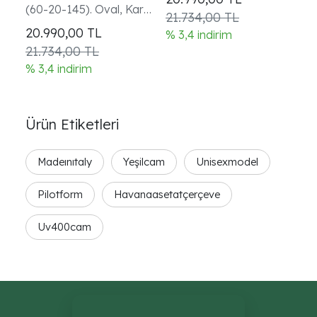
(60-20-145). Oval, Kare
G
21.734,00 TL
ve Yuvarlak Yüzler.
20.990,00
TL
2
% 3,4 indirim
21.734,00 TL
2
% 3,4 indirim
% 
Ürün Etiketleri
Madeınıtaly
Yeşilcam
Unisexmodel
Pilotform
Havanaasetatçerçeve
Uv400cam