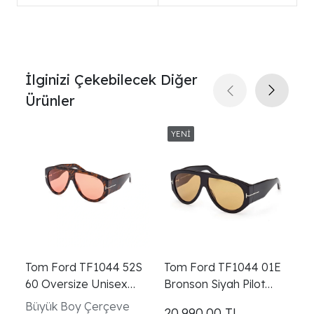
İlginizi Çekebilecek Diğer
Ürünler
Tom Ford TF1044 52S
Tom Ford TF1044 01E
T
60 Oversize Unisex
Bronson Siyah Pilot
T
Güneş Gözlüğü
Güneş Gözlüğü
G
Büyük Boy Çerçeve
P
20.990,00
TL