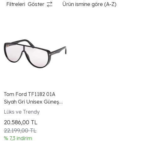
Filtreleri
Göster
Ürün ismine göre (A-Z)
Tom Ford TF1182 01A
Siyah Gri Unisex Güneş
Gözlüğü
Lüks ve Trendy
20.586,00
TL
22.199,00 TL
% 7,3 indirim