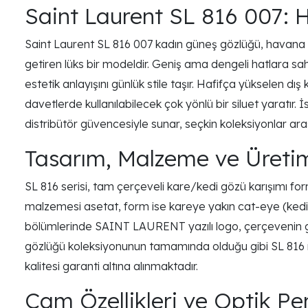
Saint Laurent SL 816 007:
Saint Laurent SL 816 007 kadın güneş gözlüğü, havana k
getiren lüks bir modeldir. Geniş ama dengeli hatlara sah
estetik anlayışını günlük stile taşır. Hafifça yükselen d
davetlerde kullanılabilecek çok yönlü bir siluet yaratır. İ
distribütör güvencesiyle sunar, seçkin koleksiyonlar ar
Tasarım, Malzeme ve Üretim
SL 816 serisi, tam çerçeveli kare/kedi gözü karışımı for
malzemesi asetat, form ise kareye yakın cat-eye (kedi
bölümlerinde SAINT LAURENT yazılı logo, çerçevenin gö
gözlüğü koleksiyonunun tamamında olduğu gibi SL 816 mo
kalitesi garanti altına alınmaktadır.
Cam Özellikleri ve Optik P