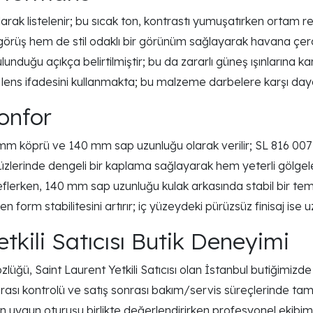
rak listelenir; bu sıcak ton, kontrastı yumuşatırken ortam re
 görüş hem de stil odaklı bir görünüm sağlayarak havana çerç
unduğu açıkça belirtilmiştir; bu da zararlı güneş ışınlarına 
ns ifadesini kullanmakta; bu malzeme darbelere karşı dayanıklı
onfor
19 mm köprü ve 140 mm sap uzunluğu olarak verilir; SL 816 
n yüzlerinde dengeli bir kaplama sağlayarak hem yeterli gölg
deflerken, 140 mm sap uzunluğu kulak arkasında stabil bir t
form stabilitesini artırır; iç yüzeydeki pürüzsüz finisaj ise u
tkili Satıcısı Butik Deneyimi
, Saint Laurent Yetkili Satıcısı olan İstanbul butiğimizde orij
marası kontrolü ve satış sonrası bakım/servis süreçlerinde ta
 en uygun oturuşu birlikte değerlendirirken profesyonel ekibimiz