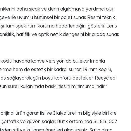
nklerini daha sıcak ve derin algılamaya yardımcı olur.
eve ile uyumlu bütünsel bir palet sunar. Resmi teknik
karşı tam spektrum koruma hedeflendiğini gösterir. Lens
lık, hafiflik ve optik netlik dengesini bir arada sunar.
007 kodlu havana kahve versiyon da bu ekartmanla
elenme hem de estetik bir kadraj sunar. 19 mm köprü,
emas sağlayarak gün boyu konforu destekler. Recycled
zun süreli kullanımda baskı hissini minimuma indirir.
inal ürün garantisi ve İtalya üretim bilgisiyle birlikte
m şeffaflık ve güven sağlar. Butik ortamında SL 816 007
den stil ve kullanım önerileri alabilirsiniz. Satın alma