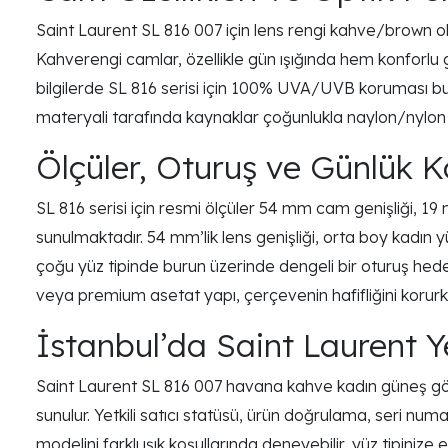
Saint Laurent SL 816 007 için lens rengi kahve/brown ola
Kahverengi camlar, özellikle gün ışığında hem konforlu
bilgilerde SL 816 serisi için 100% UVA/UVB koruması bul
materyali tarafında kaynaklar çoğunlukla naylon/nylon le
Ölçüler, Oturuş ve Günlük K
SL 816 serisi için resmi ölçüler 54 mm cam genişliği, 
sunulmaktadır. 54 mm’lik lens genişliği, orta boy kadı
çoğu yüz tipinde burun üzerinde dengeli bir oturuş he
veya premium asetat yapı, çerçevenin hafifliğini korurken 
İstanbul’da Saint Laurent Ye
Saint Laurent SL 816 007 havana kahve kadın güneş gözlüğü
sunulur. Yetkili satıcı statüsü, ürün doğrulama, seri nu
modelini farklı ışık koşullarında deneyebilir, yüz tipinize