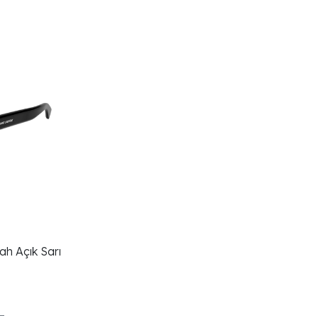
ah Açık Sarı
L