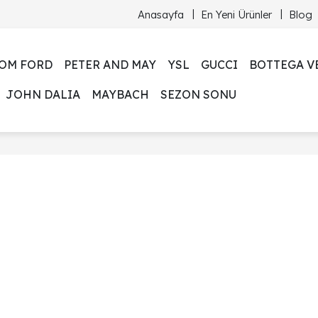
Anasayfa
En Yeni Ürünler
Blog
OM FORD
PETER AND MAY
YSL
GUCCI
BOTTEGA V
JOHN DALIA
MAYBACH
SEZON SONU