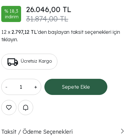
26.046,00 TL
% 18,3
indirim
31.874,00 TL
2.797,12 TL
'den başlayan taksit seçenekleri için
tıklayın.
Ücretsiz Kargo
-
+
Sepete Ekle
Taksit / Ödeme Seçenekleri