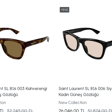
nt SL 816 003 Kahverengi
Saint Laurent SL 816 006 Siy
ş Gözlüğü
Kadın Güneş Gözlüğü
ion
New Collection
TL
32.245,00 TL
26.046,00
TL
31.874,00 T