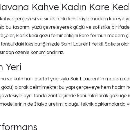
 Havana Kahve Kadın Kare Ked
ahve çerçevesi ve sıcak tonlu lensleriyle modern kareye ya
ip bu tasarım, yüzü çevreleyerek güçlü ve sofistike bir ifade
ış köşeler, klasik kedi gözü feminenliğini kare formun modern 
stanbul’daki lüks butiğimizde Saint Laurent Yetkili Satıcısı ola
asından özenle konumlandırırız.
 Yeri
mu ve kalın hatlı asetat yapısıyla Saint Laurent’in modern co
 gözü) olarak belirtilmekte; bu yapı çerçeveye hem hacim he
vdesiyle aynı tonda zarif biçimde konumlanarak gözlüğe imz
dellerinin de İtalya üretimi olduğu teknik açıklamalarda vur
erformans