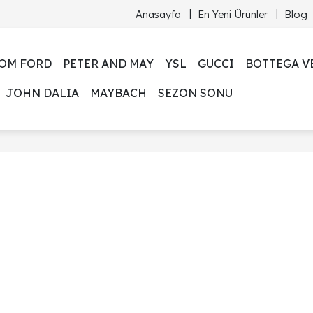
Anasayfa
En Yeni Ürünler
Blog
OM FORD
PETER AND MAY
YSL
GUCCI
BOTTEGA V
JOHN DALIA
MAYBACH
SEZON SONU