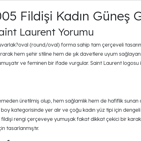
005 Fildişi Kadın Güneş 
aint Laurent Yorumu
varlak?oval (round/oval) forma sahip tam çerçeveli tasarımıyl
turarak hem şehir stiline hem de şık davetlere uyum sağlayan 
muşatır ve feminen bir ifade vurgular. Saint Laurent logosu i
n üretilmiş olup, hem sağlamlık hem de hafiflik sunan orta 
 kategorisinde yer alır ve çoğu kadın yüz tipi için dengeli 
n, fildişi rengi çerçeveye yumuşak fakat dikkat çekici bir kar
n tasarlanmıştır.