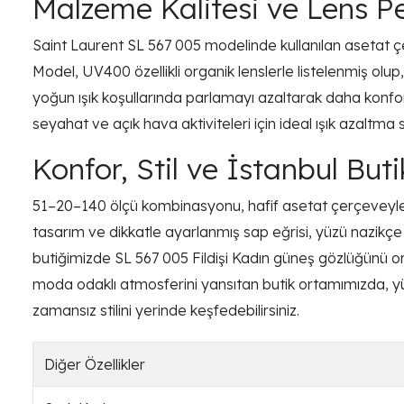
Malzeme Kalitesi ve Lens P
Saint Laurent SL 567 005 modelinde kullanılan asetat çe
Model, UV400 özellikli organik lenslerle listelenmiş olu
yoğun ışık koşullarında parlamayı azaltarak daha konforlu v
seyahat ve açık hava aktiviteleri için ideal ışık azaltma s
Konfor, Stil ve İstanbul Bu
51–20–140 ölçü kombinasyonu, hafif asetat çerçeveyle bi
tasarım ve dikkatle ayarlanmış sap eğrisi, yüzü nazikçe k
butiğimizde SL 567 005 Fildişi Kadın güneş gözlüğünü orij
moda odaklı atmosferini yansıtan butik ortamımızda, yü
zamansız stilini yerinde keşfedebilirsiniz.
Diğer Özellikler