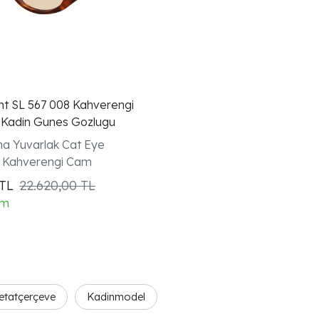
nt SL 567 008 Kahverengi
 Kadin Gunes Gozlugu
a Yuvarlak Cat Eye
 Kahverengi Cam
TL
22.620,00 TL
im
setatçerçeve
Kadinmodel