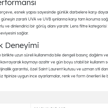
erformansı
rçeve, esnek yapısı sayesinde günlük darbelere karşı dayanıkl
p, güneşin zararlı UVA ve UVB ışınlarına karşı tam koruma sağl
e dinlendirici bir görüş alanı yaratır. Lens filtre kategorisi 2
eviyesini sağlar.
tik Deneyimi
rlikte uzun süreli kullanımda bile dengeli basınç dağılımı v
avrayarak kaymayı azaltır ve gün boyu stabil bir kullanım sağ
inallik garantisi, özel Saint Laurent kutusu ve uzman stil dan
z tipinize uygun ince ayarlamalar, renk ve form önerileri i