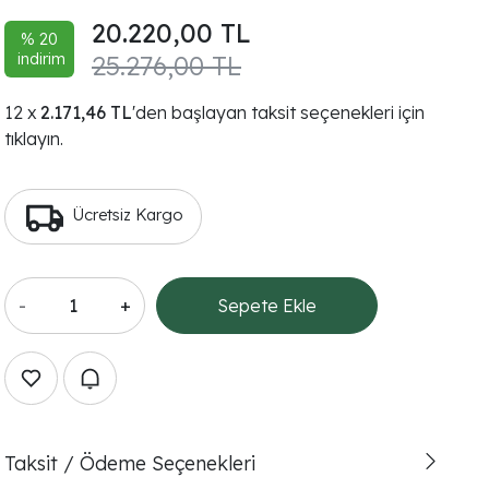
20.220,00 TL
% 20
indirim
25.276,00 TL
2.171,46 TL
'den başlayan taksit seçenekleri için
tıklayın.
Ücretsiz Kargo
-
+
Sepete Ekle
Taksit / Ödeme Seçenekleri