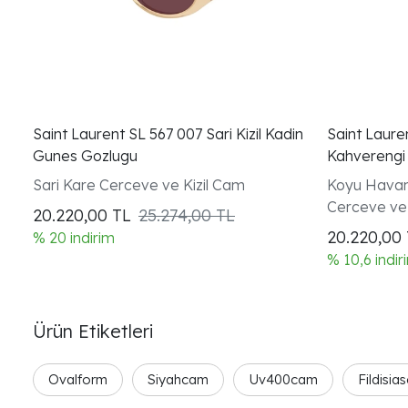
Saint Laurent SL 567 007 Sari Kizil Kadin
Saint Laure
Gunes Gozlugu
Kahverengi
Sari Kare Cerceve ve Kizil Cam
Koyu Havan
Cerceve ve
20.220,00
TL
25.274,00 TL
20.220,00
% 20 indirim
% 10,6 indir
Ürün Etiketleri
Ovalform
Siyahcam
Uv400cam
Fildisia