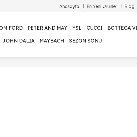
Anasayfa
En Yeni Ürünler
Blog
OM FORD
PETER AND MAY
YSL
GUCCI
BOTTEGA V
JOHN DALIA
MAYBACH
SEZON SONU