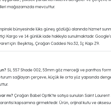
delleri mağazamızda mevcuttur.
pinski bünyesinde lüks güneş gözlüğü alanında hizmet sunm
iz Yurtiçi Kargo ve 14 günlük iade hakkıyla sunulmaktadır. Go
yaret için: Beşiktaş, Çırağan Caddesi No:32, İç Kapı Z9.
gun?
SL 557 Shade 002, 53mm göz merceği ve panthos formuy
urum sağlayan çerçeve, küçük ile orta yüz yapısında dengeli 
ttur.
var mı?
Çırağan Babel Optik'te satışa sunulan Saint Laurent
garantisi kapsamına girmektedir. Ürün, orijinal kutu ve aksesuarla