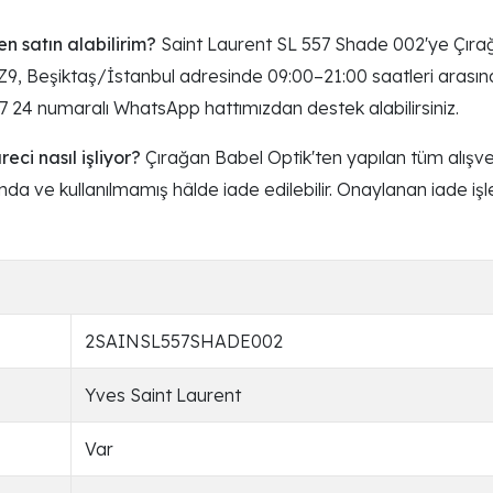
n satın alabilirim?
Saint Laurent SL 557 Shade 002'ye Çırağ
9, Beşiktaş/İstanbul adresinde 09:00–21:00 saatleri arasında
67 24 numaralı WhatsApp hattımızdan destek alabilirsiniz.
ci nasıl işliyor?
Çırağan Babel Optik'ten yapılan tüm alışve
jında ve kullanılmamış hâlde iade edilebilir. Onaylanan iade iş
2SAINSL557SHADE002
Yves Saint Laurent
Var