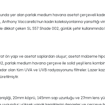
nda yer alan parlak medium havana asetat çerçeveli kadın g
l, Anthony Vaccarello'nun kadın koleksiyonlarına yansıttığı vi
ikkat çeken SL 557 Shade 002, günlük şehir kullanımında kalı
t ön yapı ve asetat saplardan oluşur; asetat malzeme hipoal
, parlak medium havana çerçeve ile solid yeşil lens kombi
r olan tüm UVA ve UVB radyasyonunu filtreler. Lazer kazım
retilmiştir.
şliği, 20mm köprü, 145mm sap uzunluğu ve 27mm lens yüksekli
 uygundur; yüksek yanak kemiklerini dengeler ve çerçeve ile yü