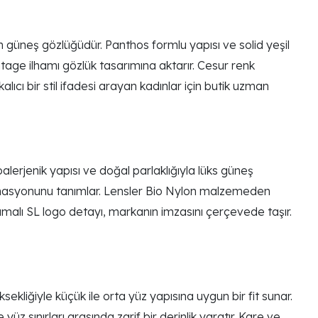
üneş gözlüğüdür. Panthos formlu yapısı ve solid yeşil
ntage ilhamı gözlük tasarımına aktarır. Cesur renk
cı bir stil ifadesi arayan kadınlar için butik uzman
erjenik yapısı ve doğal parlaklığıyla lüks güneş
nasyonunu tanımlar. Lensler Bio Nylon malzemeden
alı SL logo detayı, markanın imzasını çerçevede taşır.
ğiyle küçük ile orta yüz yapısına uygun bir fit sunar.
z sınırları arasında zarif bir derinlik yaratır. Kare ve