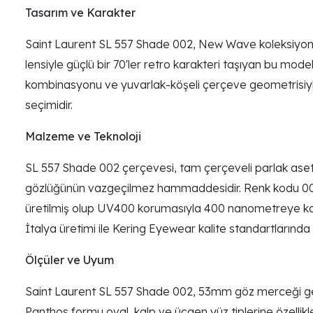
Tasarım ve Karakter
Saint Laurent SL 557 Shade 002, New Wave koleksiyonu
lensiyle güçlü bir 70'ler retro karakteri taşıyan bu mode
kombinasyonu ve yuvarlak-köşeli çerçeve geometrisiyle d
seçimidir.
Malzeme ve Teknoloji
SL 557 Shade 002 çerçevesi, tam çerçeveli parlak aseta
gözlüğünün vazgeçilmez hammaddesidir. Renk kodu 002
üretilmiş olup UV400 korumasıyla 400 nanometreye kada
İtalya üretimi ile Kering Eyewear kalite standartlarında ü
Ölçüler ve Uyum
Saint Laurent SL 557 Shade 002, 53mm göz merceği geni
Panthos formu oval, kalp ve üçgen yüz tiplerine özellikle