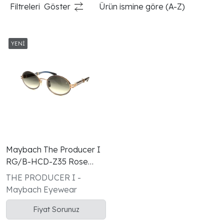
Filtreleri
Göster
Ürün ismine göre (A-Z)
Maybach The Producer I
RG/B-HCD-Z35 Rose
Gold Gri Unisex Güneş
THE PRODUCER I -
Gözlüğü
Maybach Eyewear
Fiyat Sorunuz