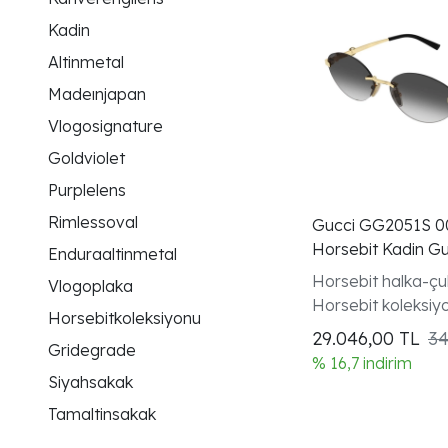
Kadin
Altinmetal
Madeınjapan
Vlogosignature
Goldviolet
Purplelens
Rimlessoval
Gucci GG2051S 0
Horsebit Kadin G
Enduraaltinmetal
Horsebit halka-çu
Vlogoplaka
Horsebit koleksiy
Horsebitkoleksiyonu
modeli
29.046,00
TL
34
Gridegrade
% 16,7 indirim
Siyahsakak
Tamaltinsakak