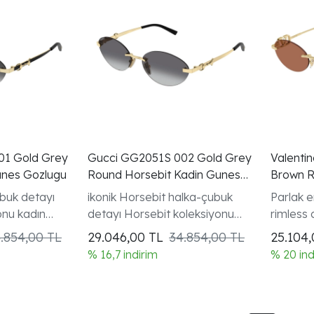
01 Gold Grey
Gucci GG2051S 002 Gold Grey
Valenti
unes Gozlugu
Round Horsebit Kadin Gunes
Brown R
Gozlugu
Gunes G
buk detayı
ikonik Horsebit halka-çubuk
Parlak e
onu kadın
detayı Horsebit koleksiyonu
rimless
kadın modeli
VLogo
.854,00 TL
29.046,00
TL
34.854,00 TL
25.104
% 16,7 indirim
% 20 ind