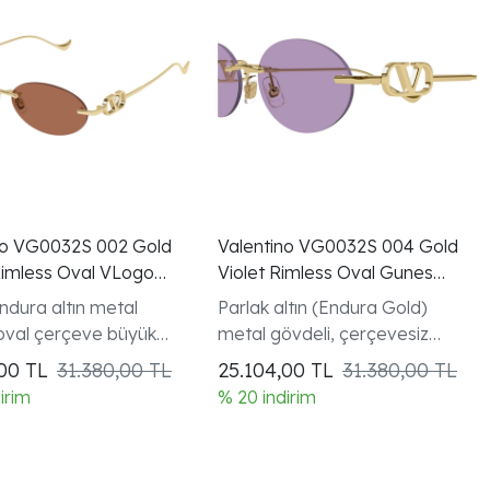
no VG0032S 002 Gold
Valentino VG0032S 004 Gold
imless Oval VLogo
Violet Rimless Oval Gunes
ozlugu
Gozlugu
ndura altın metal
Parlak altın (Endura Gold)
 oval çerçeve büyük
metal gövdeli, çerçevesiz
geometrik oval tasarım ve
,00
TL
31.380,00 TL
25.104,00
TL
31.380,00 TL
VLogo Signature sap detayı.
irim
% 20 indirim