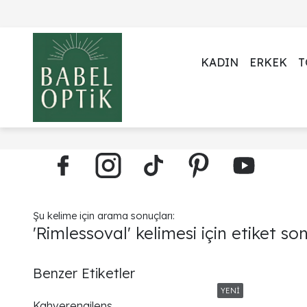
KADIN
ERKEK
T
Şu kelime için arama sonuçları:
'Rimlessoval' kelimesi için etiket so
Benzer Etiketler
Kahverengilens