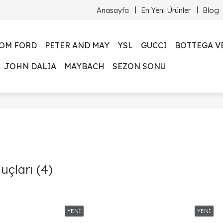
Anasayfa
En Yeni Ürünler
Blog
OM FORD
PETER AND MAY
YSL
GUCCI
BOTTEGA V
JOHN DALIA
MAYBACH
SEZON SONU
nuçları
(4)