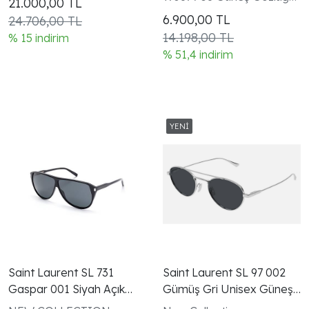
21.000,00
TL
Çırağan Beşiktaş
6.900,00
TL
24.706,00 TL
14.198,00 TL
% 15 indirim
% 51,4 indirim
Saint Laurent SL 731
Saint Laurent SL 97 002
Gaspar 001 Siyah Açık
Gümüş Gri Unisex Güneş
Mavi Unisex Güneş
Gözlüğü