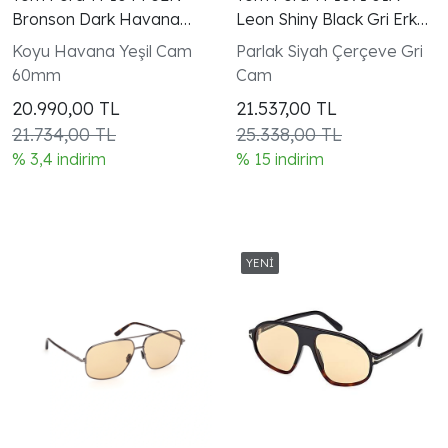
Bronson Dark Havana
Leon Shiny Black Gri Erkek
Yeşil Unisex Güneş
Unisex Pilot Güneş
Koyu Havana Yeşil Cam
Parlak Siyah Çerçeve Gri
Gözlüğü
Gözlüğü
60mm
Cam
20.990,00
TL
21.537,00
TL
21.734,00 TL
25.338,00 TL
% 3,4 indirim
% 15 indirim