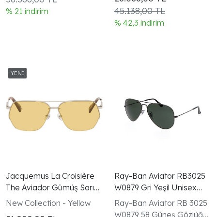
45.138,00 TL
% 21 indirim
% 42,3 indirim
Jacquemus La Croisière
Ray-Ban Aviator RB3025
The Aviador Gümüş Sarı
W0879 Gri Yeşil Unisex
Unisex Güneş Gözlüğü
Güneş Gözlüğü
New Collection - Yellow
Ray-Ban Aviator RB 3025
W0879 58 Güneş Gözlüğü |