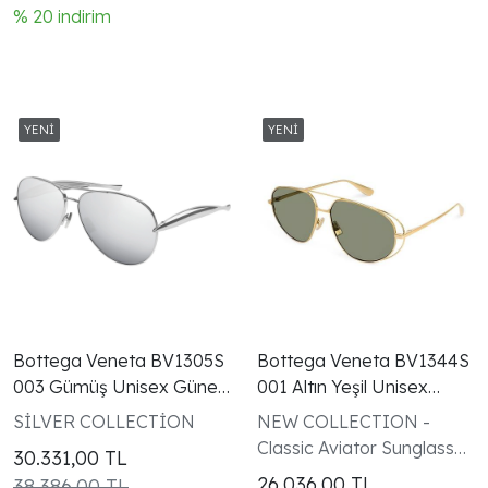
% 20 indirim
Bottega Veneta BV1305S
Bottega Veneta BV1344S
003 Gümüş Unisex Güneş
001 Altın Yeşil Unisex
Gözlüğü
Güneş Gözlüğü
SİLVER COLLECTİON
NEW COLLECTION -
Classic Aviator Sunglasses
30.331,00
TL
- Gold
26.036,00
TL
38.386,00 TL