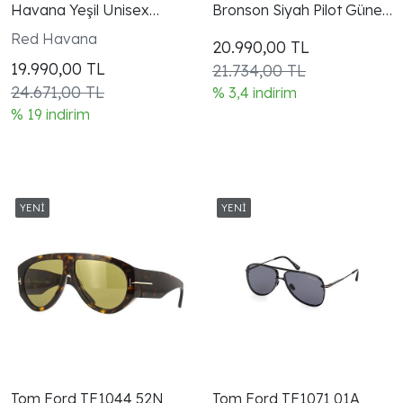
Havana Yeşil Unisex
Bronson Siyah Pilot Güneş
Güneş Gözlüğü
Gözlüğü
Red Havana
20.990,00
TL
19.990,00
TL
21.734,00 TL
24.671,00 TL
% 3,4 indirim
% 19 indirim
Tom Ford TF1044 52N
Tom Ford TF1071 01A