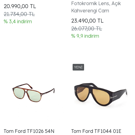
Mavi Unisex Güneş
Güneş Gözlüğü
Fotokromik Lens, Açık
20.990,00
TL
Gözlüğü
Kahverengi Cam
21.734,00 TL
23.490,00
TL
% 3,4 indirim
26.077,00 TL
% 9,9 indirim
Tom Ford TF1026 54N
Tom Ford TF1044 01E