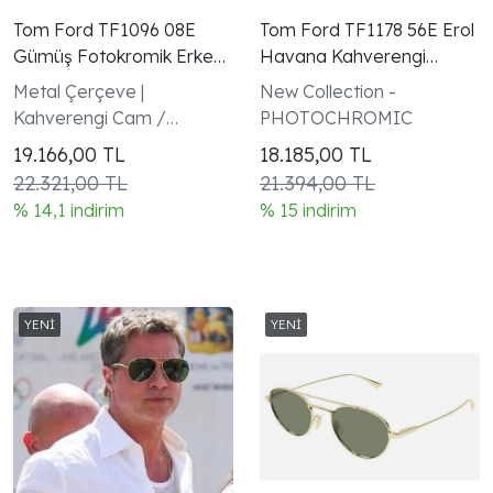
Tom Ford TF1096 08E
Tom Ford TF1178 56E Erol
Gümüş Fotokromik Erkek
Havana Kahverengi
Güneş Gözlüğü
Unisex Güneş Gözlüğü
Metal Çerçeve |
New Collection -
Kahverengi Cam /
PHOTOCHROMIC
Fotokromik Güneş
19.166,00
TL
18.185,00
TL
22.321,00 TL
21.394,00 TL
% 14,1 indirim
% 15 indirim