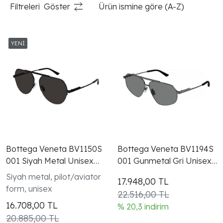
Filtreleri
Göster
Ürün ismine göre (A-Z)
Bottega Veneta BV1150S
Bottega Veneta BV1194S
001 Siyah Metal Unisex
001 Gunmetal Gri Unisex
Gunes Gozlugu
Güneş Gözlüğü
Siyah metal, pilot/aviator
17.948,00
TL
form, unisex
22.516,00 TL
16.708,00
TL
% 20,3 indirim
20.885,00 TL