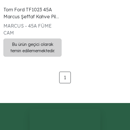
Tom Ford TF1023 45A
Marcus Şeffaf Kahve Pilot
Gözlük
MARCUS - 45A FÜME
CAM
Bu ürün geçici olarak
temin edilememektedir.
1