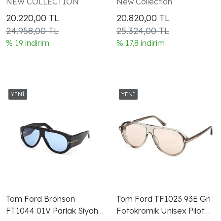
NEW COLLECTION
New Collection
Gözlüğü
20.220,00
TL
20.820,00
TL
24.958,00 TL
25.324,00 TL
% 19 indirim
% 17,8 indirim
Tom Ford Bronson
Tom Ford TF1023 93E Gri
FT1044 01V Parlak Siyah
Fotokromik Unisex Pilot