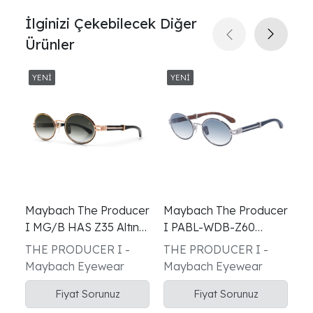
İlginizi Çekebilecek Diğer
Ürünler
Maybach The Producer
Maybach The Producer
M
I MG/B HAS Z35 Altın
I PABL-WDB-Z60
I
Kahverengi Unisex
Palladium Mavi Unisex
G
THE PRODUCER I -
THE PRODUCER I -
T
Güneş Gözlüğü
Güneş Gözlüğü
G
Maybach Eyewear
Maybach Eyewear
M
Fiyat Sorunuz
Fiyat Sorunuz