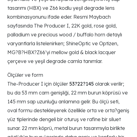
tasarımı (HBX) ve Z66 kodlu yeşil degrade lens
kombinasyonunu ifade eder. Resmi Maybach
sayfasında The Producer I, 22K gold, rose gold,
palladium ve precious wood / buffalo horn detaylı
varyantlarla listelenirken; ShineOptic ve Optizen,
MG?B?HBX?Z66’yi mellow gold & black lacquer
çerçeve ve yeşil degrade camla tanımlar.
Ölçüler ve form
The-Producer I için ölçüler
53?22?145
olarak verilir;
bu da 53 mm cam genişliği, 22 mm burun köprüsü ve
145 mm sap uzunluğu anlamına gelir. Bu ölçü seti,
oval formu destekleyerek özellikle orta ve orta?geniş
yüz tiplerinde dengeli bir oturuş ve rafine bir siluet
sunar. 22 mm köprü, metal burun tasarımıyla birlikte