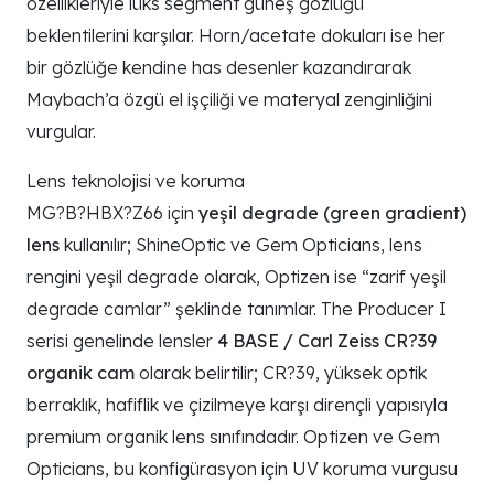
özellikleriyle lüks segment güneş gözlüğü
beklentilerini karşılar. Horn/acetate dokuları ise her
bir gözlüğe kendine has desenler kazandırarak
Maybach’a özgü el işçiliği ve materyal zenginliğini
vurgular.
Lens teknolojisi ve koruma
MG?B?HBX?Z66 için
yeşil degrade (green gradient)
lens
kullanılır; ShineOptic ve Gem Opticians, lens
rengini yeşil degrade olarak, Optizen ise “zarif yeşil
degrade camlar” şeklinde tanımlar. The Producer I
serisi genelinde lensler
4 BASE / Carl Zeiss CR?39
organik cam
olarak belirtilir; CR?39, yüksek optik
berraklık, hafiflik ve çizilmeye karşı dirençli yapısıyla
premium organik lens sınıfındadır. Optizen ve Gem
Opticians, bu konfigürasyon için UV koruma vurgusu