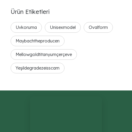
Ürün Etiketleri
Uvkoruma
Unisexmodel
Ovalform
Maybachtheproducerı
Mellowgoldtitanyumçerçeve
Yeşildegradezeisscam