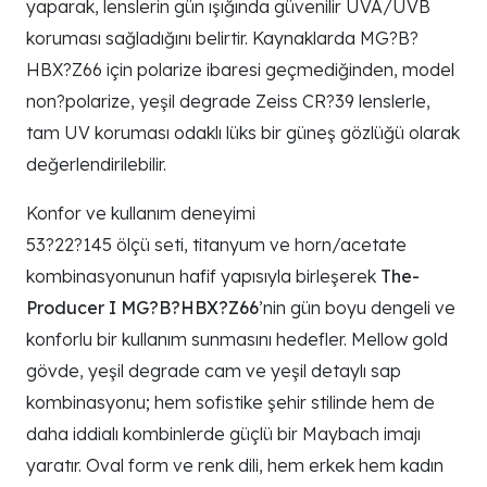
yaparak, lenslerin gün ışığında güvenilir UVA/UVB
koruması sağladığını belirtir. Kaynaklarda MG?B?
HBX?Z66 için polarize ibaresi geçmediğinden, model
non?polarize, yeşil degrade Zeiss CR?39 lenslerle,
tam UV koruması odaklı lüks bir güneş gözlüğü olarak
değerlendirilebilir.
Konfor ve kullanım deneyimi
53?22?145 ölçü seti, titanyum ve horn/acetate
kombinasyonunun hafif yapısıyla birleşerek
The-
Producer I MG?B?HBX?Z66
’nin gün boyu dengeli ve
konforlu bir kullanım sunmasını hedefler. Mellow gold
gövde, yeşil degrade cam ve yeşil detaylı sap
kombinasyonu; hem sofistike şehir stilinde hem de
daha iddialı kombinlerde güçlü bir Maybach imajı
yaratır. Oval form ve renk dili, hem erkek hem kadın