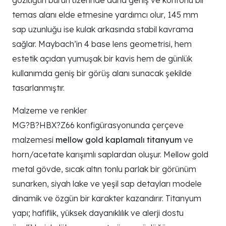
gözlüğün burun üzerinde daha geniş ve konforlu bir
temas alanı elde etmesine yardımcı olur, 145 mm
sap uzunluğu ise kulak arkasında stabil kavrama
sağlar. Maybach’in 4 base lens geometrisi, hem
estetik açıdan yumuşak bir kavis hem de günlük
kullanımda geniş bir görüş alanı sunacak şekilde
tasarlanmıştır.
Malzeme ve renkler
MG?B?HBX?Z66 konfigürasyonunda çerçeve
malzemesi
mellow gold kaplamalı titanyum
ve
horn/acetate karışımlı saplardan oluşur. Mellow gold
metal gövde, sıcak altın tonlu parlak bir görünüm
sunarken, siyah lake ve yeşil sap detayları modele
dinamik ve özgün bir karakter kazandırır. Titanyum
yapı; hafiflik, yüksek dayanıklılık ve alerji dostu