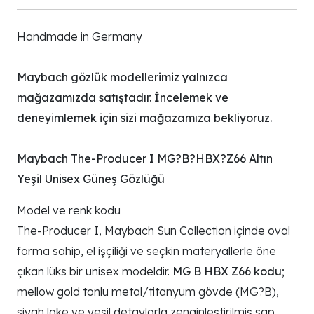
Handmade in Germany
Maybach gözlük modellerimiz yalnızca
mağazamızda satıştadır. İncelemek ve
deneyimlemek için sizi mağazamıza bekliyoruz.
Maybach The-Producer I MG?B?HBX?Z66 Altın
Yeşil Unisex Güneş Gözlüğü
Model ve renk kodu
The-Producer I, Maybach Sun Collection içinde oval
forma sahip, el işçiliği ve seçkin materyallerle öne
çıkan lüks bir unisex modeldir.
MG B HBX Z66 kodu
;
mellow gold tonlu metal/titanyum gövde (MG?B),
siyah lake ve yeşil detaylarla zenginleştirilmiş sap