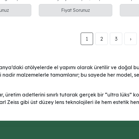
p şakak
mermer manda boynuzu şakak
tonlu o
runuz
Fiyat Sorunuz
1
2
3
›
nya’daki atölyelerde el yapımı olarak üretilir ve doğal bu
bi nadir malzemelerle tamamlanır; bu sayede her model, se
üretim adetlerini sınırlı tutarak gerçek bir “ultra lüks” k
rl Zeiss gibi üst düzey lens teknolojileri ile hem estetik h