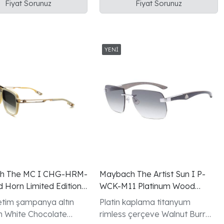
Fiyat Sorunuz
Fiyat Sorunuz
h The MC I CHG-HRM-
Maybach The Artist Sun I P-
d Horn Limited Edition
WCK-M11 Platinum Wood
ozlugu
Gunes Gozlugu
üretim şampanya altın
Platin kaplama titanyum
m White Chocolate
rimless çerçeve Walnut Burr