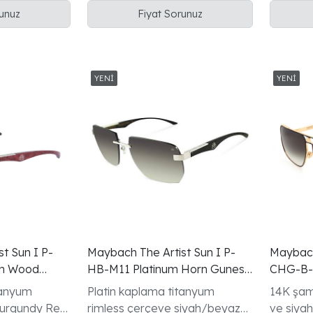
manda boynuzu mask/shield
velvet 
runuz
Fiyat Sorunuz
Limited Edition çerçeve
oversiz
t Sun I P-
Maybach The Artist Sun I P-
Maybach
um Wood
HB-M11 Platinum Horn Gunes
CHG-B-A
Gozlugu
Gunes G
tanyum
Platin kaplama titanyum
14K şam
Burgundy Red
rimless çerçeve siyah/beyaz
ve siyah