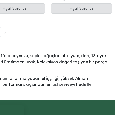
versize çerçeve
çerçeve
Fiyat Sorunuz
Fiyat Sorunuz
»
ffalo boynuzu, seçkin ağaçlar, titanyum, deri, 18 ayar
ri üretimden uzak, koleksiyon değeri taşıyan bir parça
onumlandırma yapar; el işçiliği, yüksek Alman
em performans açısından en üst seviyeyi hedefler.