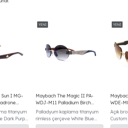
unar.
t Sun I MG-
Maybach The Magic II PA-
Maybach
adrone
WDJ-M11 Palladium Birch
WDE-M0
ozlugu
Rimless Gunes Gozlugu
Rimless
ama titanyum
Palladyum kaplama titanyum
Açık br
e Dark Purple
rimless çerçeve White Blue
Custom 
a/Golden
Birch iki tonlu ahşap şakak
lens 59