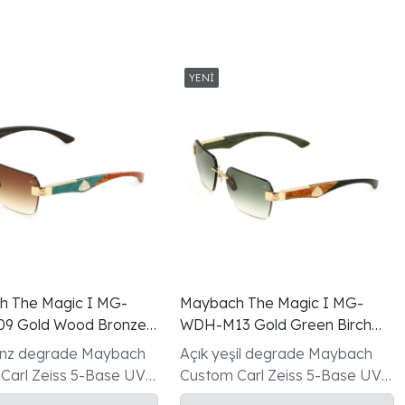
 The Magic I MG-
Maybach The Magic I MG-
9 Gold Wood Bronze
WDH-M13 Gold Green Birch
 Gunes Gozlugu
Rimless Gunes Gozlugu
onz degrade Maybach
Açık yeşil degrade Maybach
Carl Zeiss 5-Base UV
Custom Carl Zeiss 5-Base UV
-17-140 mm
lens 59-17-140 mm