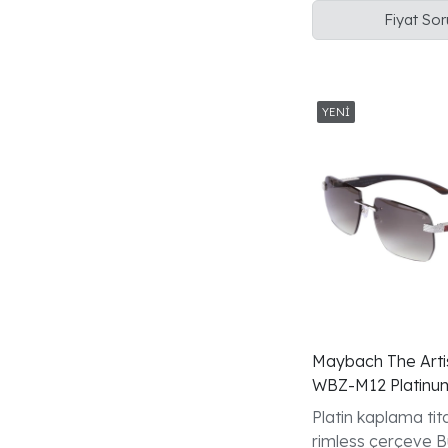
aviator çerçeve
Fiyat So
Maybach The Artis
WBZ-M12 Platin
Gunes Gozlugu
Platin kaplama ti
rimless çerçeve 