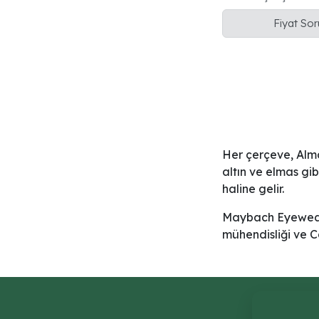
BEM/Ebony ahşa
Fiyat So
Her çerçeve, Alma
altın ve elmas gi
haline gelir.
Maybach Eyewear, 
mühendisliği ve Ca