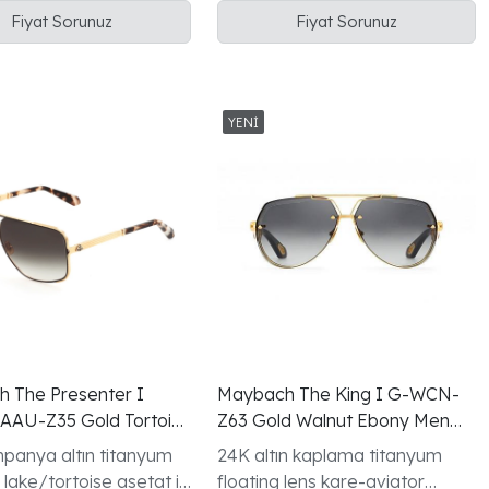
manda boynuzu
Anthracite/Grey
Fiyat Sorunuz
Fiyat Sorunuz
e tam kenarlı çerçeve
Vavona/Ebony üçlü ahşap
şakak
 The Presenter I
Maybach The King I G-WCN-
AU-Z35 Gold Tortoise
Z63 Gold Walnut Ebony Men
ozlugu
Gunes Gozlugu
panya altın titanyum
24K altın kaplama titanyum
 lake/tortoise asetat iki
floating lens kare-aviator