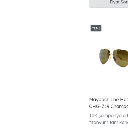
Fiyat So
Madrone üçlü ahş
Maybach The Hor
CHG-Z19 Champa
Gunes Gozlugu
14K şampanya alt
titanyum tam kena