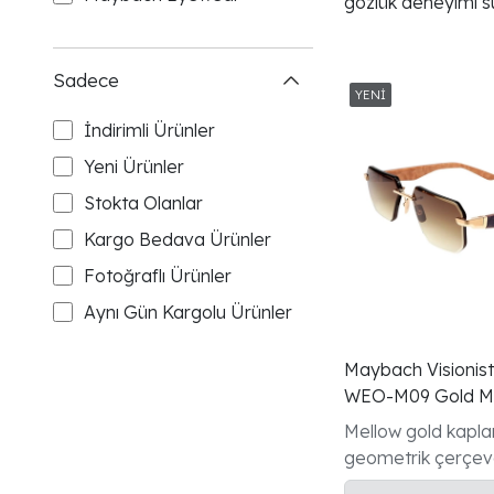
gözlük deneyimi s
Sadece
İndirimli Ürünler
Yeni Ürünler
Stokta Olanlar
Kargo Bedava Ürünler
Fotoğraflı Ürünler
Aynı Gün Kargolu Ürünler
Maybach Visionis
WEO-M09 Gold M
Bubinga Gunes G
Mellow gold kapl
geometrik çerçev
Madrone/Bubing