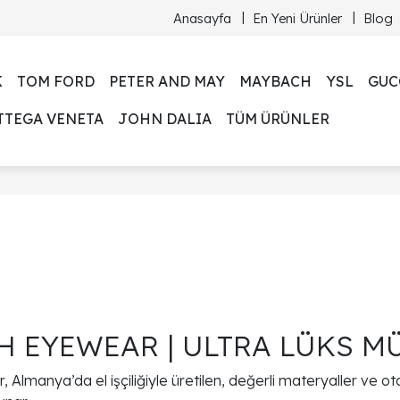
Anasayfa
En Yeni Ürünler
Blog
K
TOM FORD
PETER AND MAY
MAYBACH
YSL
GUC
TTEGA VENETA
JOHN DALIA
TÜM ÜRÜNLER
 EYEWEAR | ULTRA LÜKS M
manya’da el işçiliğiyle üretilen, değerli materyaller ve otomot