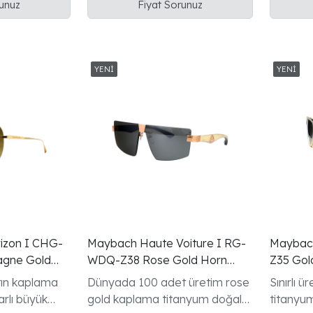
runuz
Fiyat Sorunuz
ap şakak
sedef Maybach logo kakma
izon I CHG-
Maybach Haute Voiture I RG-
Maybac
gne Gold
WDQ-Z38 Rose Gold Horn
Z35 Gol
Mask Gunes Gozlugu
Gunes G
ın kaplama
Dünyada 100 adet üretim rose
Sınırlı 
rlı büyük
gold kaplama titanyum doğal
titanyu