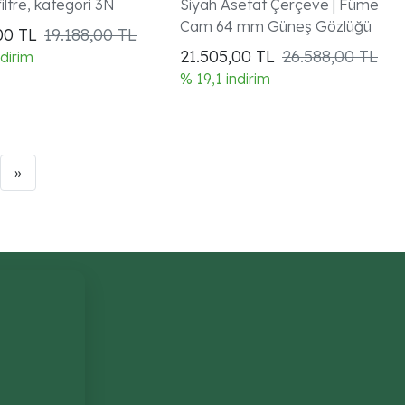
ltre, kategori 3N
Siyah Asetat Çerçeve | Füme
Cam 64 mm Güneş Gözlüğü
,00
TL
19.188,00 TL
21.505,00
TL
26.588,00 TL
ndirim
% 19,1 indirim
»