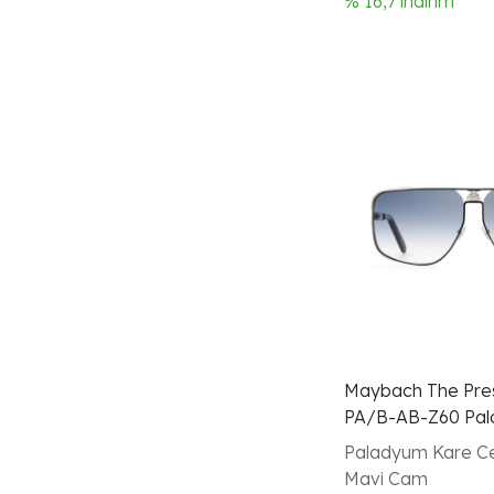
% 16,7 indirim
Erkekmodel
Griasetatçerçeve
Sarıkahverengifotokromikcam
Kadin
Uv400cam
Kadinmodel
Yesilasetatçerçeve
Maybach The Pres
PA/B-AB-Z60 Pal
Unisex Gunes Go
Paladyum Kare C
Mavi Cam