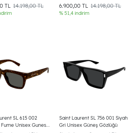
un
00
TL
14.198,00 TL
6.900,00
TL
14.198,00 TL
ndirim
% 51,4 indirim
aurent SL 615 002
Saint Laurent SL 756 001 Siyah
 Fume Unisex Gunes
Gri Unisex Güneş Gözlüğü