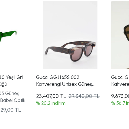
 Yeşil Gri
Gucci GG1165S 002
Gucci G
üğü
Kahverengi Unisex Güneş
Kahvere
Gözlüğü
Gözlüğü
03 Güneş
23.407,00
TL
29.340,00 TL
9.673,
 Babel Optik
% 20,2 indirim
% 56,7 i
329,00 TL