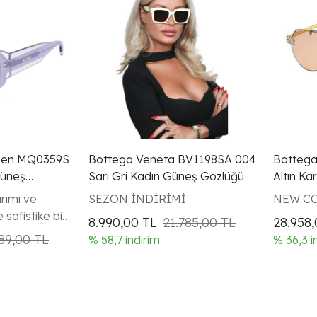
een MQ0359S
Bottega Veneta BV1198SA 004
Bottega
Güneş
Sarı Gri Kadın Güneş Gözlüğü
Altın K
Gözlüğü
rımı ve
SEZON İNDİRİMİ
NEW C
 sofistike bir
8.990,00
TL
21.785,00 TL
28.958
189,00 TL
% 58,7 indirim
% 36,3 i