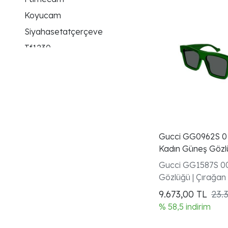
Koyucam
Siyahasetatçerçeve
Tf1230
Grilens
Uv400koruma
Fotokromikcam
Degradecam
Unisexmodel
Gucci GG0962S 010
Asetatgövde
Kadın Güneş Gözl
Siyahrenk
Gucci GG1587S 0
Gözlüğü | Çırağan
Yeşillens
9.673,00
TL
23.
Lüksgüneşgözlüğü
% 58,5 indirim
Rydermodel
Morcam