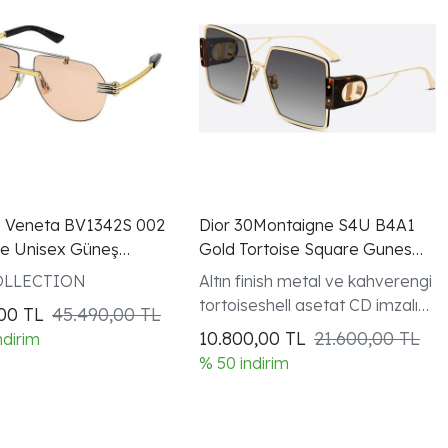
 Veneta BV1342S 002
Dior 30Montaigne S4U B4A1
are Unisex Güneş
Gold Tortoise Square Gunes
Gozlugu
OLLECTION
Altın finish metal ve kahverengi
tortoiseshell asetat CD imzalı
,00
TL
45.490,00 TL
menteşeli kare çerçeve
10.800,00
TL
21.600,00 TL
ndirim
% 50 indirim