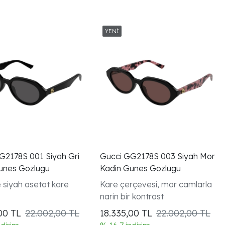
G2178S 001 Siyah Gri
Gucci GG2178S 003 Siyah Mor
unes Gozlugu
Kadin Gunes Gozlugu
e siyah asetat kare
Kare çerçevesi, mor camlarla
e
narin bir kontrast
,00
TL
22.002,00 TL
18.335,00
TL
22.002,00 TL