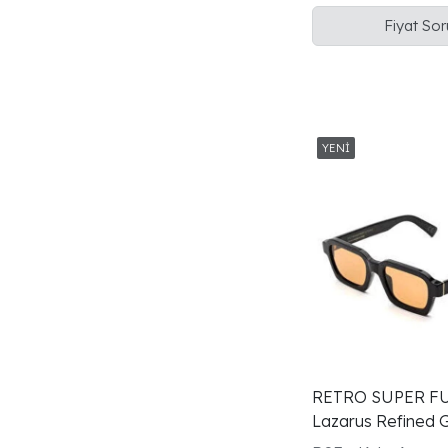
Fiyat So
RETRO SUPER F
Lazarus Refined 
Gözlüğü