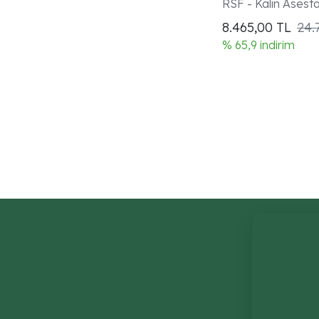
RSF - Kalın Asest
8.465,00
TL
24.
% 65,9 indirim