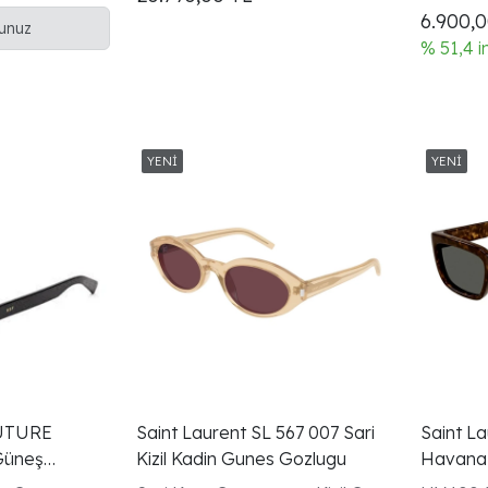
için uyg
6.900,
runuz
% 51,4 i
UTURE
Saint Laurent SL 567 007 Sari
Saint L
Güneş
Kizil Kadin Gunes Gozlugu
Havana
Gozlugu