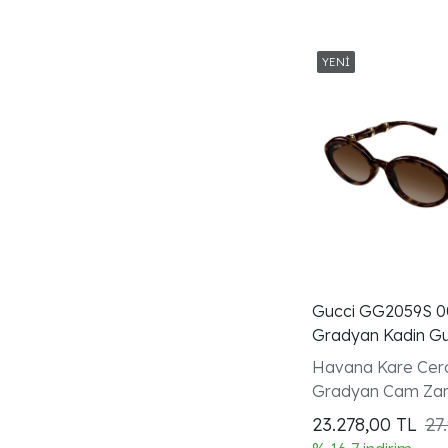
Giamodeli
Kahverengilens
Siyahcerceve
Ecocollection
Unisexgozluk
Yesilcam
Lukstasarim
Lorelai
Turuncucam
Gucci GG2059S 
Kevyn
Gradyan Kadin G
Altıngövde
Havana Kare Cer
Siyahcam
Gradyan Cam Zar
Havanaasetatçerçeve
23.278,00
TL
27
Uvkategori3