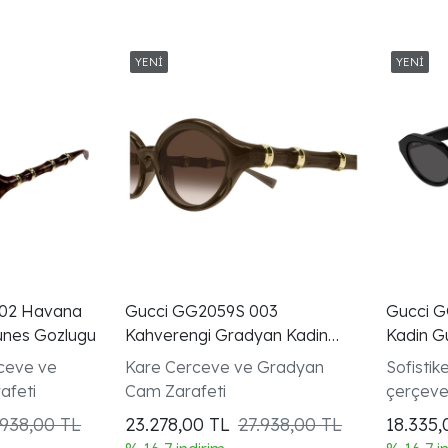
002 Havana
Gucci GG2059S 003
Gucci G
unes Gozlugu
Kahverengi Gradyan Kadin
Kadin G
Gunes Gozlugu
ceve ve
Kare Cerceve ve Gradyan
Sofistik
afeti
Cam Zarafeti
çerçev
.938,00 TL
23.278,00
TL
27.938,00 TL
18.335