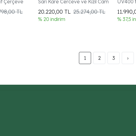
at Çerçeve
Sari Kare Cerceve ve Kizil Cam
UV400 fi
798,00 TL
20.220,00
TL
25.274,00 TL
11.990
% 20 indirim
% 37,5 i
1
2
3
›