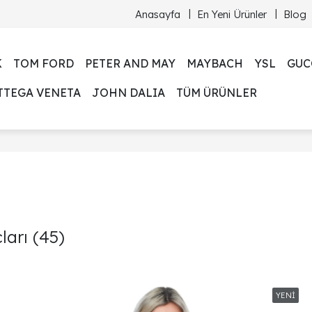
Anasayfa
En Yeni Ürünler
Blog
K
TOM FORD
PETER AND MAY
MAYBACH
YSL
GUC
TTEGA VENETA
JOHN DALIA
TÜM ÜRÜNLER
ları
(45)