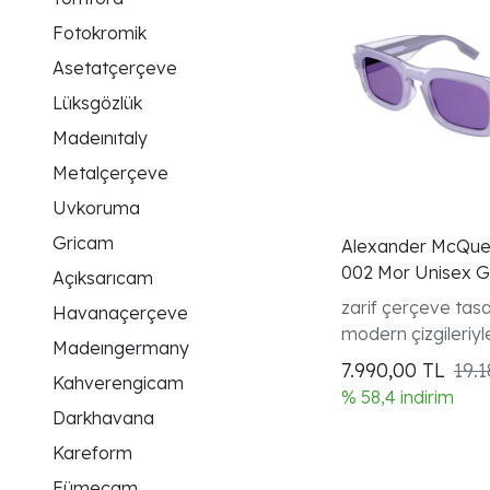
Fotokromik
Asetatçerçeve
Lüksgözlük
Madeınıtaly
Metalçerçeve
Uvkoruma
Gricam
Alexander McQu
002 Mor Unisex 
Açıksarıcam
Gözlüğü
zarif çerçeve tasa
Havanaçerçeve
modern çizgileriyle
Madeıngermany
görünüm sunar.
7.990,00
TL
19.
Kahverengicam
% 58,4 indirim
Darkhavana
Kareform
Fümecam