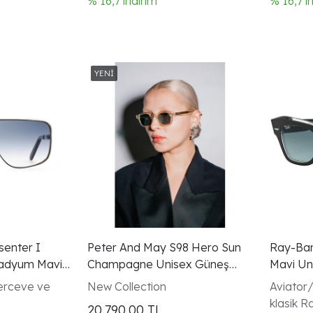
% 16,7 indirim
% 16,7 i
enter I
Peter And May S98 Hero Sun
Ray-Ba
adyum Mavi
Champagne Unisex Güneş
Mavi Un
zlugu
Gözlüğü
erceve ve
New Collection
Aviator/
klasik Ray
20.790,00
TL