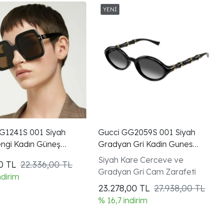
G1241S 001 Siyah
Gucci GG2059S 001 Siyah
ngi Kadın Güneş
Gradyan Gri Kadin Gunes
Gozlugu
Siyah Kare Cerceve ve
00
TL
22.336,00 TL
Gradyan Gri Cam Zarafeti
ndirim
23.278,00
TL
27.938,00 TL
% 16,7 indirim