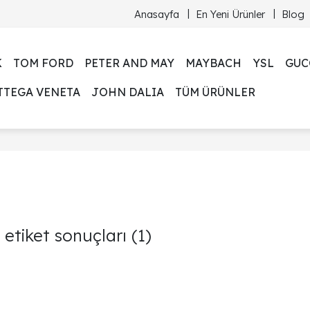
Anasayfa
En Yeni Ürünler
Blog
K
TOM FORD
PETER AND MAY
MAYBACH
YSL
GUC
TTEGA VENETA
JOHN DALIA
TÜM ÜRÜNLER
etiket sonuçları
(1)