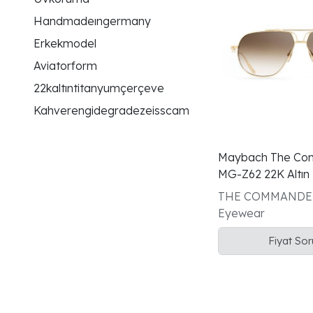
Handmadeıngermany
Erkekmodel
Aviatorform
22kaltıntitanyumçerçeve
Kahverengidegradezeisscam
Maybach The Co
MG-Z62 22K Altın
Erkek Güneş Gözl
THE COMMANDER - May
Eyewear
Fiyat So