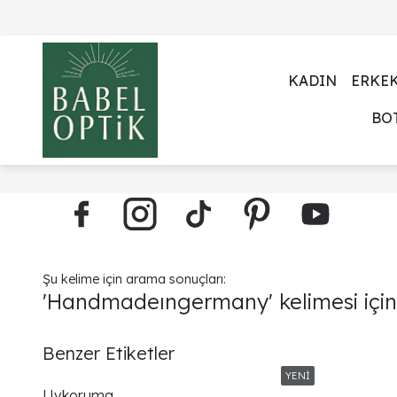
KADIN
ERKE
BO
Şu kelime için arama sonuçları:
'Handmadeıngermany' kelimesi için 
Benzer Etiketler
Uvkoruma