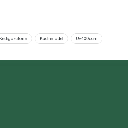
Kedigözüform
Kadınmodel
Uv400cam