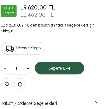
19.620,00 TL
% 8,6
indirim
21.462,00 TL
2.107,02 TL
'den başlayan taksit seçenekleri için
tıklayın.
Ücretsiz Kargo
-
+
Sepete Ekle
Taksit / Ödeme Seçenekleri