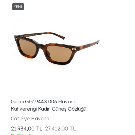
Gucci GG1944S 006 Havana
Kahverengi Kadın Güneş Gözlüğü
Cat-Eye Havana
21.934,00
TL
27.412,00 TL