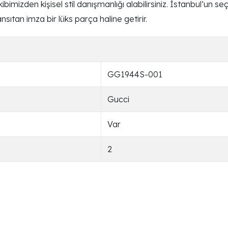
bimizden kişisel stil danışmanlığı alabilirsiniz. İstanbul’un 
sıtan imza bir lüks parça haline getirir.
GG1944S-001
Gucci
Var
2