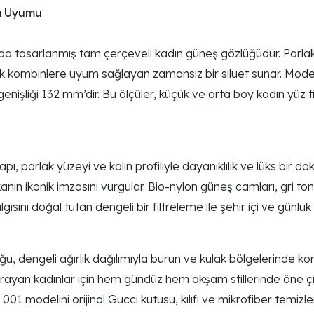
am Uyumu
 tasarlanmış tam çerçeveli kadın güneş gözlüğüdür. Parlak s
 şık kombinlere uyum sağlayan zamansız bir siluet sunar. Mo
enişliği 132 mm’dir. Bu ölçüler, küçük ve orta boy kadın yüz 
 parlak yüzeyi ve kalın profiliyle dayanıklılık ve lüks bir do
ın ikonik imzasını vurgular. Bio-nylon güneş camları, gri ton
ısını doğal tutan dengeli bir filtreleme ile şehir içi ve günlük
engeli ağırlık dağılımıyla burun ve kulak bölgelerinde konfor
yan kadınlar için hem gündüz hem akşam stillerinde öne çıka
01 modelini orijinal Gucci kutusu, kılıfı ve mikrofiber temizlem