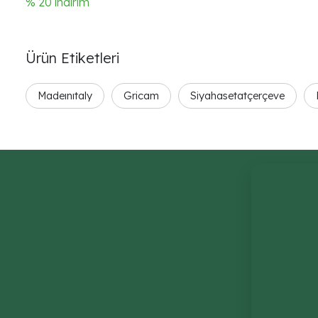
% 20 indirim
Ürün Etiketleri
Madeınıtaly
Gricam
Siyahasetatçerçeve