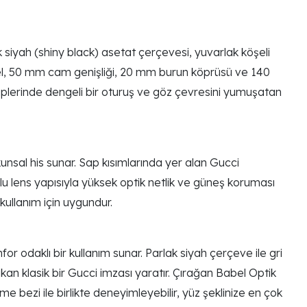
iyah (shiny black) asetat çerçevesi, yuvarlak köşeli
del, 50 mm cam genişliği, 20 mm burun köprüsü ve 140
tiplerinde dengeli bir oturuş ve göz çevresini yumuşatan
kunsal his sunar. Sap kısımlarında yer alan Gucci
lu lens yapısıyla yüksek optik netlik ve güneş koruması
 kullanım için uygundur.
 odaklı bir kullanım sunar. Parlak siyah çerçeve ile gri
n klasik bir Gucci imzası yaratır. Çırağan Babel Optik
e bezi ile birlikte deneyimleyebilir, yüz şeklinize en çok