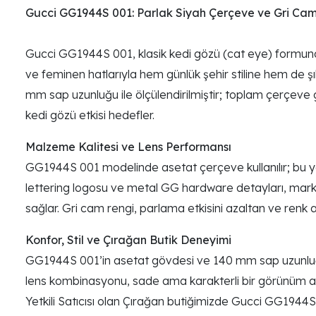
Gucci GG1944S 001: Parlak Siyah Çerçeve ve Gri C
Gucci GG1944S 001, klasik kedi gözü (cat eye) formunda
ve feminen hatlarıyla hem günlük şehir stiline hem de
mm sap uzunluğu ile ölçülendirilmiştir; toplam çerçeve g
kedi gözü etkisi hedefler.
Malzeme Kalitesi ve Lens Performansı
GG1944S 001 modelinde asetat çerçeve kullanılır; bu yapı,
lettering logosu ve metal GG hardware detayları, markan
sağlar. Gri cam rengi, parlama etkisini azaltan ve renk alg
Konfor, Stil ve Çırağan Butik Deneyimi
GG1944S 001’in asetat gövdesi ve 140 mm sap uzunluğu, d
lens kombinasyonu, sade ama karakterli bir görünüm ara
Yetkili Satıcısı olan Çırağan butiğimizde Gucci GG1944S 0