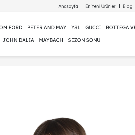
Anasayfa
En Yeni Ürünler
Blog
OM FORD
PETER AND MAY
YSL
GUCCI
BOTTEGA V
JOHN DALIA
MAYBACH
SEZON SONU