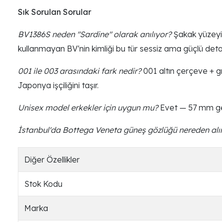
Sık Sorulan Sorular
BV1386S neden "Sardine" olarak anılıyor?
Şakak yüzeyin
kullanmayan BV'nin kimliği bu tür sessiz ama güçlü detayl
001 ile 003 arasındaki fark nedir?
001 altın çerçeve + g
Japonya işçiliğini taşır.
Unisex model erkekler için uygun mu?
Evet — 57 mm ge
İstanbul'da Bottega Veneta güneş gözlüğü nereden alın
Diğer Özellikler
Stok Kodu
Marka