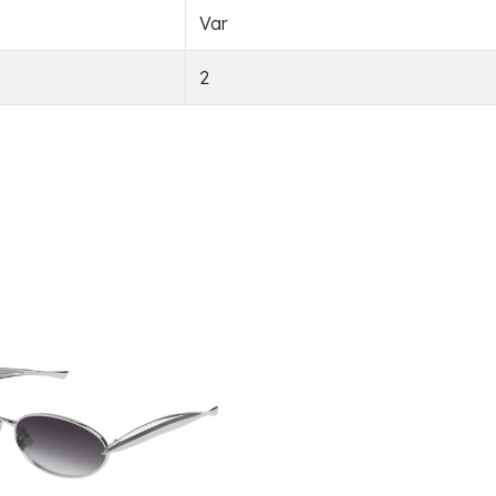
Var
2