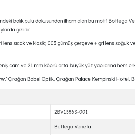
deki balık pulu dokusundan ilham alan bu motif Bottega Venet
arda gizlidir.
ri lens sıcak ve klasik; 003 gümüş çerçeve + gri lens soğuk v
niş cam ve 21 mm köprü orta-büyük yüz yapılarına hem er
ır?
Çırağan Babel Optik, Çırağan Palace Kempinski Hotel, B
2BV1386S-001
Bottega Veneta