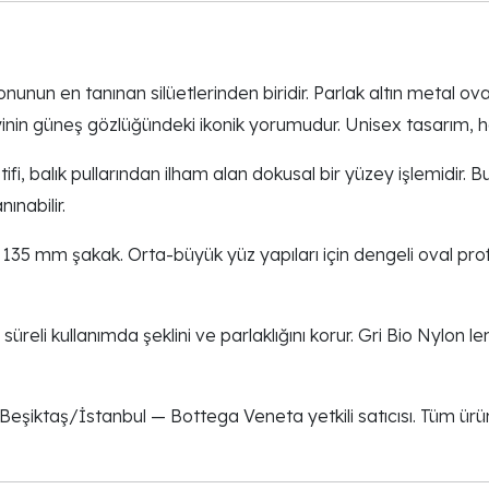
nun en tanınan silüetlerinden biridir. Parlak altın metal ova
inin güneş gözlüğündeki ikonik yorumudur. Unisex tasarım, her
i, balık pullarından ilham alan dokusal bir yüzey işlemidir. B
ınabilir.
35 mm şakak. Orta-büyük yüz yapıları için dengeli oval profi
reli kullanımda şeklini ve parlaklığını korur. Gri Bio Nylon 
şiktaş/İstanbul — Bottega Veneta yetkili satıcısı. Tüm ürünl