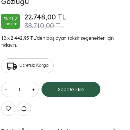
Gözlüğü
22.748,00 TL
% 41,2
indirim
38.710,00 TL
2.442,95 TL
'den başlayan taksit seçenekleri için
tıklayın.
Ücretsiz Kargo
-
+
Sepete Ekle