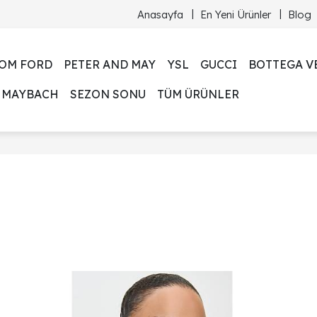
Anasayfa
En Yeni Ürünler
Blog
OM FORD
PETER AND MAY
YSL
GUCCI
BOTTEGA V
MAYBACH
SEZON SONU
TÜM ÜRÜNLER