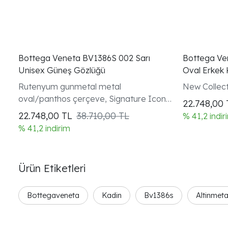
Bottega Veneta BV1386S 002 Sarı
Bottega Ve
Unisex Güneş Gözlüğü
Oval Erkek 
Rutenyum gunmetal metal
New Collect
oval/panthos çerçeve, Signature Icons
22.748,00
koleksiyonu, Sarı Lens
22.748,00
TL
38.710,00 TL
% 41,2 indir
% 41,2 indirim
Ürün Etiketleri
Bottegaveneta
Kadin
Bv1386s
Altinmeta