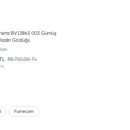
neta BV1386S 003 Gümüş
Kadın Gözlüğü
ion
TL
38.710,00 TL
im
l
Fumecam