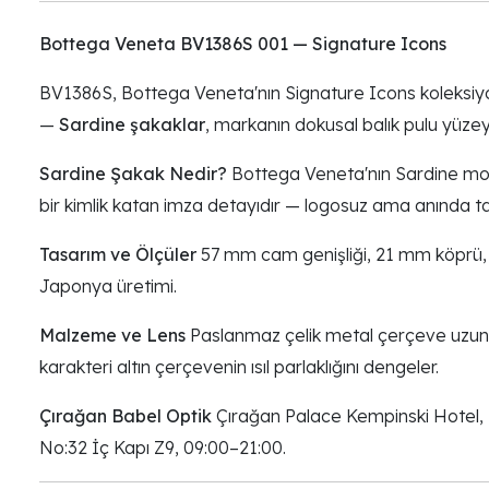
Bottega Veneta BV1386S 001 — Signature Icons
BV1386S, Bottega Veneta'nın Signature Icons koleksiyonu
—
Sardine şakaklar
, markanın dokusal balık pulu yüzey
Sardine Şakak Nedir?
Bottega Veneta'nın Sardine motif
bir kimlik katan imza detayıdır — logosuz ama anında tan
Tasarım ve Ölçüler
57 mm cam genişliği, 21 mm köprü, 1
Japonya üretimi.
Malzeme ve Lens
Paslanmaz çelik metal çerçeve uzun sü
karakteri altın çerçevenin ısıl parlaklığını dengeler.
Çırağan Babel Optik
Çırağan Palace Kempinski Hotel, Be
No:32 İç Kapı Z9, 09:00–21:00.