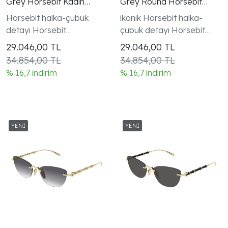
Grey Horsebit Kadin
Grey Round Horsebit
Gunes Gozlugu
Kadin Gunes Gozlugu
Horsebit halka-çubuk
ikonik Horsebit halka-
detayı Horsebit
çubuk detayı Horsebit
koleksiyonu kadın modeli
koleksiyonu kadın modeli
29.046,00
TL
29.046,00
TL
34.854,00 TL
34.854,00 TL
% 16,7 indirim
% 16,7 indirim