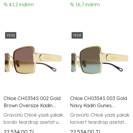
% 41,2 indirim
% 16,7 indirim
Chloe CH0354S 002 Gold
Chloe CH0354S 003 Gold
Brown Oversize Kadin
Navy Kadin Gunes
Gunes Gozlugu
Gozlugu
Gravürlü Chloé yazılı şakak
Gravürlü Chloé yazılı şakak
bordo teardrop asetat uç
lacivert teardrop asetat
Chloé koleksiyonu kadın
uç Chloé koleksiyonu kadın
22.534,00
TL
22.534,00
TL