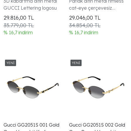
3D kabartma altın metal
Parlak altın metal rimless
GUCCI Lettering logosu
cat-eye çerçevesiz
tasarım Horsebit menteşe
29.816,00
TL
29.046,00
TL
detayı
35.779,00 TL
34.854,00 TL
% 16,7 indirim
% 16,7 indirim
Gucci GG2051S 001 Gold
Gucci GG2051S 002 Gold