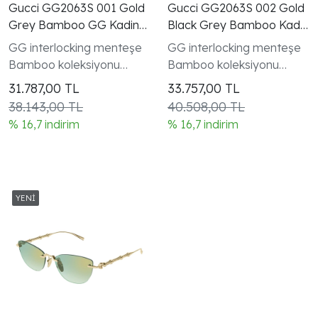
Gucci GG2063S 001 Gold
Gucci GG2063S 002 Gold
Grey Bamboo GG Kadin
Black Grey Bamboo Kadin
Gunes Gozlugu
Gunes Gozlugu
GG interlocking menteşe
GG interlocking menteşe
Bamboo koleksiyonu
Bamboo koleksiyonu
kadın modeli
kadın modeli
31.787,00
TL
33.757,00
TL
38.143,00 TL
40.508,00 TL
% 16,7 indirim
% 16,7 indirim