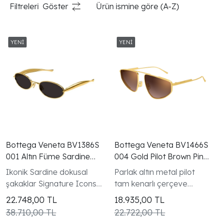
Filtreleri
Göster
Ürün ismine göre (A-Z)
Bottega Veneta BV1386S
Bottega Veneta BV1466S
001 Altın Füme Sardine
004 Gold Pilot Brown Pink
Oval Kadın Güneş Gözlüğü
Mirror Gunes Gozlugu
Ikonik Sardine dokusal
Parlak altın metal pilot
şakaklar Signature Icons
tam kenarlı çerçeve
koleksiyonu unisex model
Ribbon koleksiyonu kadın
22.748,00
TL
18.935,00
TL
modeli
38.710,00 TL
22.722,00 TL