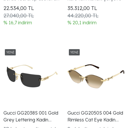
Chloé koleksiyonu kadın
22.534,00
TL
35.312,00
TL
modeli
27.040,00 TL
44.220,00 TL
% 16,7 indirim
% 20,1 indirim
Gucci GG2038S 001 Gold
Gucci GG2050S 004 Gold
Grey Lettering Kadin
Rimless Cat Eye Kadin
Gunes Gozlugu
Gunes Gozlugu