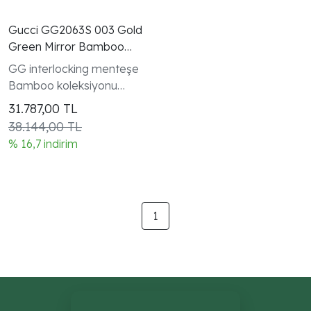
Gucci GG2063S 003 Gold
Green Mirror Bamboo
Kadin Gunes Gozlugu
GG interlocking menteşe
Bamboo koleksiyonu
kadın modeli
31.787,00
TL
38.144,00 TL
% 16,7 indirim
1