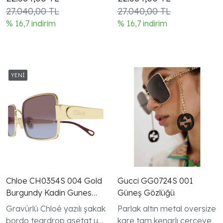
modeli
modeli
27.040,00 TL
27.040,00 TL
% 16,7 indirim
% 16,7 indirim
Chloe CH0354S 004 Gold
Gucci GG0724S 001
Burgundy Kadin Gunes
Güneş Gözlüğü
Gozlugu
Gravürlü Chloé yazılı şakak
Parlak altın metal oversize
bordo teardrop asetat uç
kare tam kenarlı çerçeve