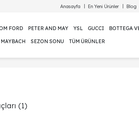
Anasayfa
En Yeni Ürünler
Blog
OM FORD
PETER AND MAY
YSL
GUCCI
BOTTEGA V
MAYBACH
SEZON SONU
TÜM ÜRÜNLER
çları
(1)