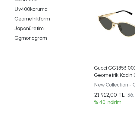
Uv400koruma
Geometrikform
Japonüretimi
Ggmonogram
Gucci GG1853 001 
Geometrik Kadın
Gözlüğü
New Collection - 
21.912,00
TL
36.
% 40 indirim