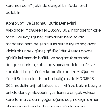
korumalı cam” şeklinde dengeli bir ifade tercih
edilebilir.
Konfor, Stil ve İstanbul Butik Deneyimi
Alexander McQueen MQ0359S 002, mor asetat kare
formu ve koyu güneş camlarıyla hem sokak
modasına hem de şehirli lüks stiline uyum sağlayan
iddialı bir unisex güneş gözlüğüdür. Asetat gövde,
günlük kullanımda hafiflik ve sağlamlık arasında
denge sunarken, kalın sap yapısı modele grafik ve
karakterli bir görünüm katar. Alexander McQueen
Yetkili Satıcısı olan İstanbul butiğimizde MQ0359S
002 modelini orijinal kutusu, sert kılıfı ve bakım beziyle
birlikte deneyimleyebilir, yüz tipinize en çok yakışan
kare formu ve cam yoğunluğunu seçmek için uzman
ekibimizden kişisel stil danışmanlığı alabilirsiniz.