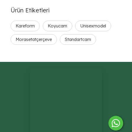
Ürün Etiketleri
Kareform
Koyucam
Unisexmodel
Morasetatçerçeve
Standartcam