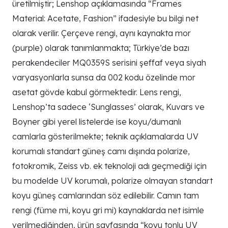
üretilmiştir; Lenshop açıklamasında “Frames
Material: Acetate, Fashion” ifadesiyle bu bilgi net
olarak verilir. Çerçeve rengi, aynı kaynakta mor
(purple) olarak tanımlanmakta; Türkiye’de bazı
perakendeciler MQ0359S serisini şeffaf veya siyah
varyasyonlarla sunsa da 002 kodu özelinde mor
asetat gövde kabul görmektedir. Lens rengi,
Lenshop’ta sadece ‘Sunglasses’ olarak, Kuvars ve
Boyner gibi yerel listelerde ise koyu/dumanlı
camlarla gösterilmekte; teknik açıklamalarda UV
korumalı standart güneş camı dışında polarize,
fotokromik, Zeiss vb. ek teknoloji adı geçmediği için
bu modelde UV korumalı, polarize olmayan standart
koyu güneş camlarından söz edilebilir. Camın tam
rengi (füme mi, koyu gri mi) kaynaklarda net isimle
verilmediğinden, ürün sayfasında “koyu tonlu UV