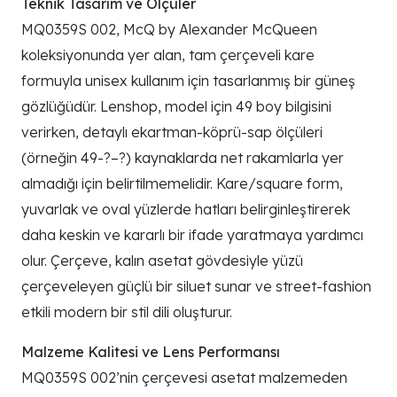
Teknik Tasarım ve Ölçüler
MQ0359S 002, McQ by Alexander McQueen
koleksiyonunda yer alan, tam çerçeveli kare
formuyla unisex kullanım için tasarlanmış bir güneş
gözlüğüdür. Lenshop, model için 49 boy bilgisini
verirken, detaylı ekartman-köprü-sap ölçüleri
(örneğin 49-?–?) kaynaklarda net rakamlarla yer
almadığı için belirtilmemelidir. Kare/square form,
yuvarlak ve oval yüzlerde hatları belirginleştirerek
daha keskin ve kararlı bir ifade yaratmaya yardımcı
olur. Çerçeve, kalın asetat gövdesiyle yüzü
çerçeveleyen güçlü bir siluet sunar ve street-fashion
etkili modern bir stil dili oluşturur.
Malzeme Kalitesi ve Lens Performansı
MQ0359S 002’nin çerçevesi asetat malzemeden